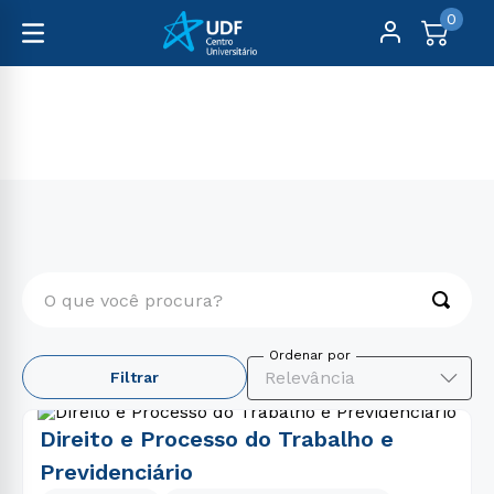
0
Pós-Graduação
Direito, Relações Internacionais e Ciência Política
O que você procura?
TERMOS MAIS BUSCADOS
Relevância
Filtrar
1
º
engenharia
2
º
psicologia
Direito e Processo do Trabalho e
3
º
direito
Previdenciário