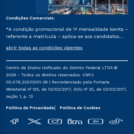
Condições Comerciais:
*A condição promocional de 1ª mensalidade isenta –
referente à matrícula – aplica-se aos candidatos
aprovados em todas as formas de ingresso, exceto
abrir todas as condições vigentes
na prova on-line ou agendada, que ofertam bolsas
de até 50% de desconto, ambos ingressantes no
semestre vigente, que ainda não tenham efetivado
Centro de Ensino Unificado do Distrito Federal LTDA ©
e/ou não tenham cancelado ou trancado sua
2026 - Todos os direitos reservados. CNPJ:
matrícula em uma das Instituições da Cruzeiro do
00.078.220/0001-38 | Recredenciado pela Portaria
Sul Educacional, no período de um ano. Tais
Ministerial nº 125, de 02/02/2017, DOU nº 25, de 03/02/2017,
condições não se aplicam aos cursos de Medicina, e
seção 1, p. 13
também para matriculados via FIES, Prouni e
outros programas governamentais, e não se
Política de Privacidade
Política de Cookies
acumula com nenhuma outra campanha ofertada
pela Instituição.