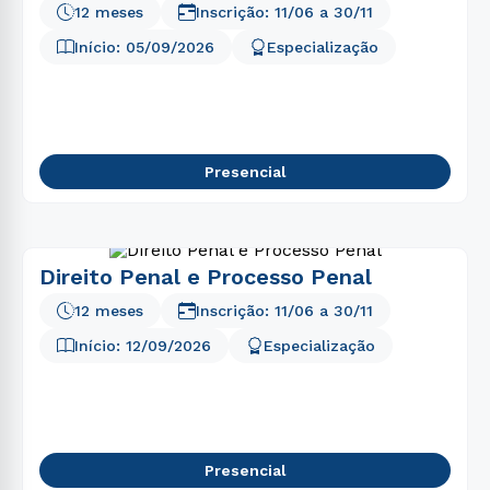
4
º
educação física
12 meses
Inscrição:
11/06
a
30/11
5
º
enfermagem
Início:
05/09/2026
Especialização
6
º
biomedicina
7
º
análise desenvolvimento sistemas
8
º
fisioterapia
Presencial
9
º
pedagogia
10
º
farmácia
Direito Penal e Processo Penal
12 meses
Inscrição:
11/06
a
30/11
Início:
12/09/2026
Especialização
Presencial