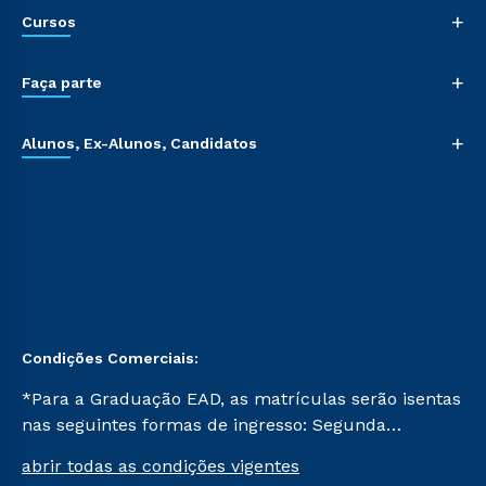
+
Cursos
+
Faça parte
+
Alunos, Ex-Alunos, Candidatos
Condições Comerciais:
*Para a Graduação EAD, as matrículas serão isentas
nas seguintes formas de ingresso: Segunda
Graduação, Segunda Graduação 2.0 e Transferência.
abrir todas as condições vigentes
Já para as demais, a taxa de matrícula será de R$