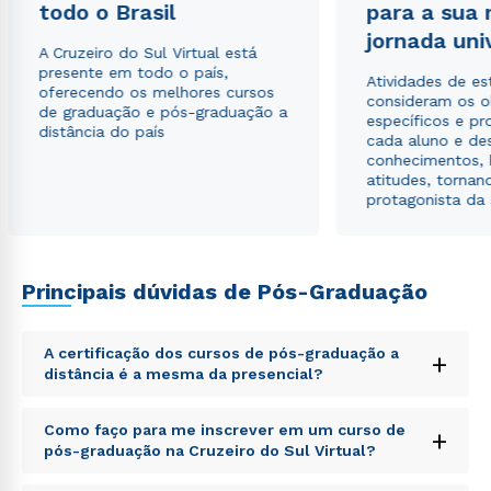
todo o Brasil
para a sua
Estou de acordo com a
Política de Privacidade.
e
autorizo que meus dados sejam utilizados para o
jornada uni
envio de conteúdos da Cruzeiro do Sul.
A Cruzeiro do Sul Virtual está
presente em todo o país,
Atividades de e
oferecendo os melhores cursos
consideram os o
de graduação e pós-graduação a
específicos e pro
distância do país
cada aluno e de
conhecimentos, 
atitudes, tornan
protagonista da
Principais dúvidas de Pós-Graduação
A certificação dos cursos de pós-graduação a
+
distância é a mesma da presencial?
Sed ut perspiciatis unde omnis iste natus error sit
Como faço para me inscrever em um curso de
+
voluptatem accusantium doloremque laudantium,
pós-graduação na Cruzeiro do Sul Virtual?
totam rem aperiam, eaque ipsa quae ab illo inventore
veritatis et quasi architecto beatae vitae dicta sunt