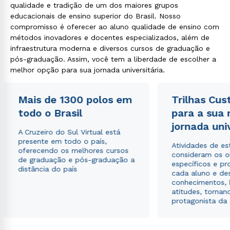
qualidade e tradição de um dos maiores grupos
educacionais de ensino superior do Brasil. Nosso
compromisso é oferecer ao aluno qualidade de ensino com
métodos inovadores e docentes especializados, além de
Rápido e fácil
infraestrutura moderna e diversos cursos de graduação e
WhatsApp
pós-graduação. Assim, você tem a liberdade de escolher a
melhor opção para sua jornada universitária.
ou
Mais de 1300 polos em
Trilhas Cus
todo o Brasil
para a sua
jornada uni
A Cruzeiro do Sul Virtual está
presente em todo o país,
Atividades de e
Estou de acordo com a
Política de Privacidade.
e
oferecendo os melhores cursos
consideram os o
autorizo que meus dados sejam utilizados para o
de graduação e pós-graduação a
específicos e pro
envio de conteúdos da Cruzeiro do Sul.
distância do país
cada aluno e de
conhecimentos, 
atitudes, tornan
protagonista da