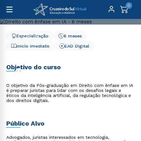
0
Especialização
6 meses
Pós-Graduação
Direito, Relações Internacionais e Ciência Política
Início Imediato
EAD Digital
Direito com ênfase em IA - 6 meses
Direito com ênfase em IA
Objetivo do curso
- 6 meses
O objetivo da Pós-graduação em Direito com ênfase em IA
é preparar juristas para lidar com os desafios legais e
éticos da inteligência artificial, da regulação tecnológica e
dos direitos digitais.
Público Alvo
Advogados, juristas interessados em tecnologia,