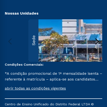
Segunda Graduação
Biblioteca
Nossas Unidades
Sede
Condições Comerciais:
*A condição promocional de 1ª mensalidade isenta –
referente à matrícula – aplica-se aos candidatos
aprovados em todas as formas de ingresso, exceto
abrir todas as condições vigentes
na prova on-line ou agendada, que ofertam bolsas
de até 50% de desconto, ambos ingressantes no
semestre vigente, que ainda não tenham efetivado
Centro de Ensino Unificado do Distrito Federal LTDA ©