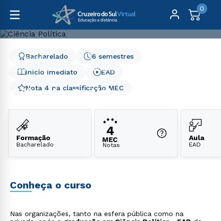
0
Bacharelado
6 semestres
Graduação
Direito, Relações Internacionais e Ciências Políticas
Início Imediato
EAD
Ciência Política
Nota 4 na classificação MEC
Ciência Política
Formação
Aula
Bacharelado
EAD
Notas
Conheça o curso
Nas organizações, tanto na esfera pública como na