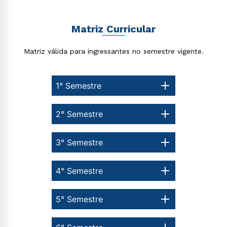
Estou de acordo com a
Política de Privacidade.
e
autorizo que meus dados sejam utilizados para o
envio de conteúdos da Cruzeiro do Sul.
Matriz Curricular
Matriz válida para ingressantes no semestre vigente.
1° Semestre
2° Semestre
3° Semestre
4° Semestre
5° Semestre