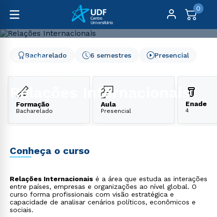
0
Bacharelado
6 semestres
Presencial
Graduação
Direito, Relações Internacionais e Ciências Políticas
Relações Internacionais
Relações Internacionais
Enade
Formação
Aula
4
Bacharelado
Presencial
Conheça o curso
Relações Internacionais
é a área que estuda as interações
entre países, empresas e organizações ao nível global. O
curso forma profissionais com visão estratégica e
capacidade de analisar cenários políticos, econômicos e
sociais.