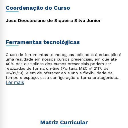
Coordenação do Curso
Jose Deocleciano de Siqueira Silva Junior
Ferramentas tecnológicas
O uso de ferramentas tecnológicas aplicadas à educação é
uma realidade em nossos cursos presenciais, em que até
40% das disciplinas dos cursos presenciais podem ser
realizadas de forma on-line (Portaria MEC nº 2117, de
06/12/19). Além de oferecer ao aluno a flexibilidade de
tempo e espaço, essa configuração o torna protagonista
Ler mais
no processo de construção do seu conhecimento.
Matriz Curricular