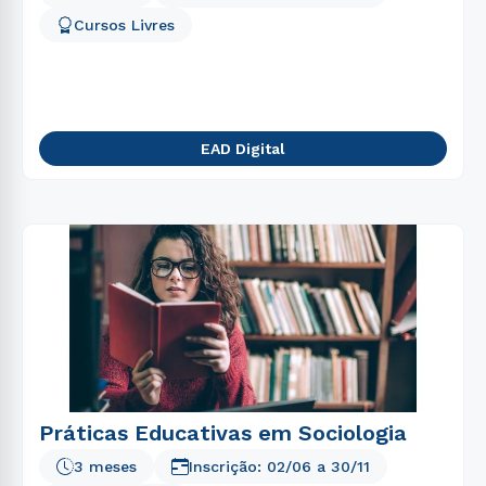
5
º
enfermagem
Cursos Livres
6
º
biomedicina
7
º
análise desenvolvimento sistemas
8
º
fisioterapia
EAD Digital
9
º
pedagogia
10
º
farmácia
Práticas Educativas em Sociologia
3 meses
Inscrição:
02/06
a
30/11