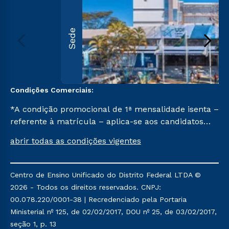
Sede
Condições Comerciais:
*A condição promocional de 1ª mensalidade isenta –
referente à matrícula – aplica-se aos candidatos
aprovados em todas as formas de ingresso, exceto
abrir todas as condições vigentes
na prova on-line ou agendada, que ofertam bolsas
de até 50% de desconto, ambos ingressantes no
semestre vigente, que ainda não tenham efetivado
Centro de Ensino Unificado do Distrito Federal LTDA ©
e/ou não tenham cancelado ou trancado sua
2026 - Todos os direitos reservados. CNPJ:
matrícula em uma das Instituições da Cruzeiro do
00.078.220/0001-38 | Recredenciado pela Portaria
Sul Educacional, no período de um ano. Tais
Ministerial nº 125, de 02/02/2017, DOU nº 25, de 03/02/2017,
condições não se aplicam aos cursos de Medicina, e
seção 1, p. 13