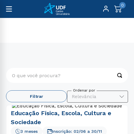
0
Cursos Livres
Educação
O que você procura?
TERMOS MAIS BUSCADOS
Relevância
Filtrar
1
º
engenharia
2
º
psicologia
Educação Física, Escola, Cultura e
3
º
direito
Sociedade
4
º
educação física
3 meses
Inscrição:
02/06
a
30/11