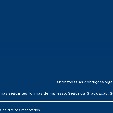
abrir todas as condições vig
 nas seguintes formas de ingresso: Segunda Graduação, S
comerciais oferecidos serão
 os direitos reservados.
nais poderão sofrer alterações nos períodos de rematríc