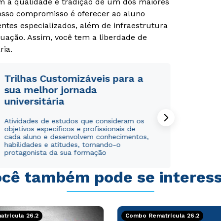
om a qualidade e tradição de um dos maiores
Nosso compromisso é oferecer ao aluno
tes especializados, além de infraestrutura
uação. Assim, você tem a liberdade de
ria.
Trilhas Customizáveis para a
Rápido e fácil
Rápido e fácil
sua melhor jornada
WhatsApp
WhatsApp
universitária
ou
ou
Atividades de estudos que consideram os
objetivos específicos e profissionais de
cada aluno e desenvolvem conhecimentos,
habilidades e atitudes, tornando-o
protagonista da sua formação
cê também pode se interes
Estou de acordo com a
Estou de acordo com a
Política de Privacidade.
Política de Privacidade.
e
e
autorizo que meus dados sejam utilizados para o
autorizo que meus dados sejam utilizados para o
envio de conteúdos da Cruzeiro do Sul.
envio de conteúdos da Cruzeiro do Sul.
trícula 26.2
Combo Rematrícula 26.2