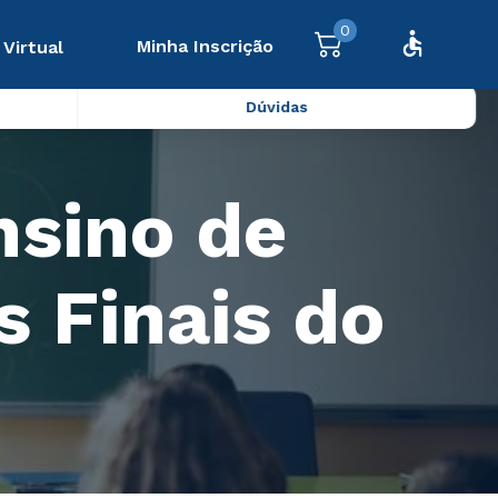
0
Minha Inscrição
 Virtual
Dúvidas
nsino de
s Finais do