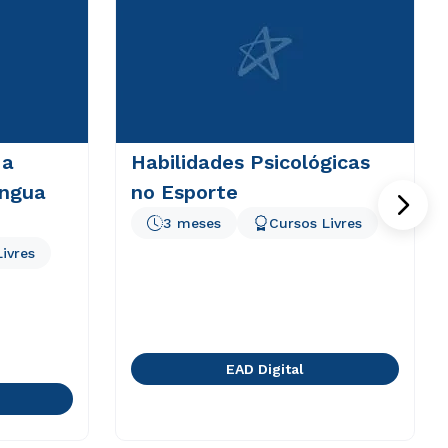
 a
Habilidades Psicológicas
íngua
no Esporte
3 meses
Cursos Livres
ivres
EAD Digital