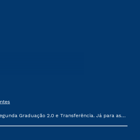
entes
egunda Graduação 2.0 e Transferência. Já para as
ula conforme exposto no contrato de prestação de