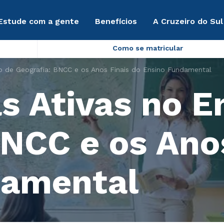
Estude com a gente
Benefícios
A Cruzeiro do Sul
Como se matricular
o de Geografia: BNCC e os Anos Finais do Ensino Fundamental
s Ativas no E
BNCC e os Ano
damental