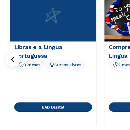
Libras e a Língua
Compre
Portuguesa
Língua 
3 meses
Cursos Livres
2 mes
EAD Digital