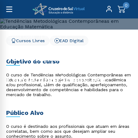
0
Cursos Livres
Educação
Cursos Livres
EAD Digital
Tendências Metodológicas Contemporâneas em Educação
Matemática
Tendências
Objetivo do curso
Metodológicas
O curso de Tendências Metodológicas Contemporâneas em
Contemporâneas em
Educação Matemática objetiva a capacitação acadêmica
e/ou profissional, além de qualificação, aperfeiçoamento,
Educação Matemática
desenvolvimento de competências e habilidades para o
mercado de trabalho.
Público Alvo
O curso é destinado aos profissionais que atuam em áreas
correlatas, bem como aos que desejam ampliar seu
conhecimento sobre o assunto.