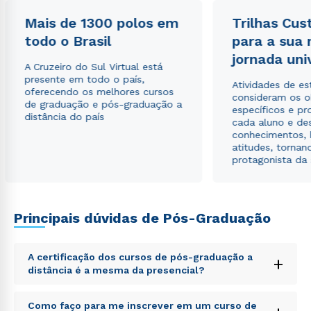
Mais de 1300 polos em
Trilhas Cus
todo o Brasil
para a sua
jornada uni
Rápido e fácil
A Cruzeiro do Sul Virtual está
WhatsApp
presente em todo o país,
Atividades de e
oferecendo os melhores cursos
ou
consideram os o
de graduação e pós-graduação a
específicos e pro
distância do país
cada aluno e de
conhecimentos, 
atitudes, tornan
protagonista da
Estou de acordo com a
Política de Privacidade.
e
autorizo que meus dados sejam utilizados para o
Principais dúvidas de Pós-Graduação
envio de conteúdos da Cruzeiro do Sul.
A certificação dos cursos de pós-graduação a
+
distância é a mesma da presencial?
Sed ut perspiciatis unde omnis iste natus error sit
Como faço para me inscrever em um curso de