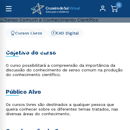
0
Cursos Livres
EAD Digital
Cursos Livres
Educação
Senso Comum e Conhecimento Científico
Senso Comum e
Objetivo do curso
Conhecimento Científico
O curso possibilitará a compreensão da importância da
discussão do conhecimento de senso comum na produção
do conhecimento científico.
Público Alvo
Os cursos livres são destinados a qualquer pessoa que
queira conhecer sobre os diferentes temas tratados, nas
diversas áreas do conhecimento.