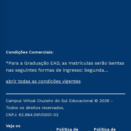
Condições Comerciais:
*Para a Graduação EAD, as matrículas serão isentas
nas seguintes formas de ingresso: Segunda
Graduação, Segunda Graduação 2.0 e Transferência.
abrir todas as condições vigentes
Já para as demais, a taxa de matrícula será de R$
49. *Para a Pós-graduação EAD, as ofertas
mencionadas são referentes aos cursos: Ensino
Campus Virtual Cruzeiro do Sul Educacional © 2026 -
Religioso, Geografia para a Docência e Metodologia
Todos os direitos reservados.
do Ensino de História: Questões Atuais.
CNPJ: 62.984.091/0001-02
Veja os
Política de
Política de