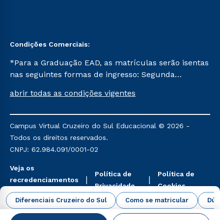
Condições Comerciais:
*Para a Graduação EAD, as matrículas serão isentas
nas seguintes formas de ingresso: Segunda
Graduação, Segunda Graduação 2.0 e Transferência.
abrir todas as condições vigentes
Já para as demais, a taxa de matrícula será de R$
49. *Para a Pós-graduação EAD, as ofertas
mencionadas são referentes aos cursos: Ensino
Campus Virtual Cruzeiro do Sul Educacional © 2026 -
Religioso, Geografia para a Docência e Metodologia
Todos os direitos reservados.
do Ensino de História: Questões Atuais.
CNPJ: 62.984.091/0001-02
Veja os
Política de
Política de
recredenciamentos
Privacidade
Cookies
aqui
Diferenciais Cruzeiro do Sul
Como se matricular
Dúv