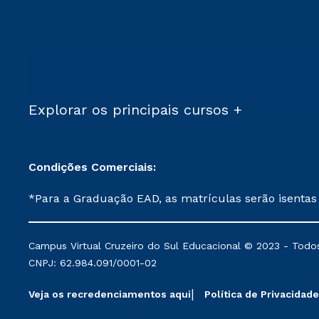
Explorar os principais cursos +
Condições Comerciais:
*Para a Graduação EAD, as matrículas serão isentas
demais, a taxa de matrícula será de R$ 49. *Para a Pós-graduação EAD, as ofertas mencionadas são referentes aos cursos: Ensino Religioso, Geografia para a
Docência e Metodologia do Ensino de História: Questões Atuais. **Semipresencial é um formato do Ensino a Distância. **Descontos 
Campus Virtual Cruzeiro do Sul Educacional © 2023 - Todos
mantidos conforme negociação. Descontos institucio
CNPJ: 62.984.091/0001-02
serviços.
Veja os recredenciamentos aqui
Política de Privacidade