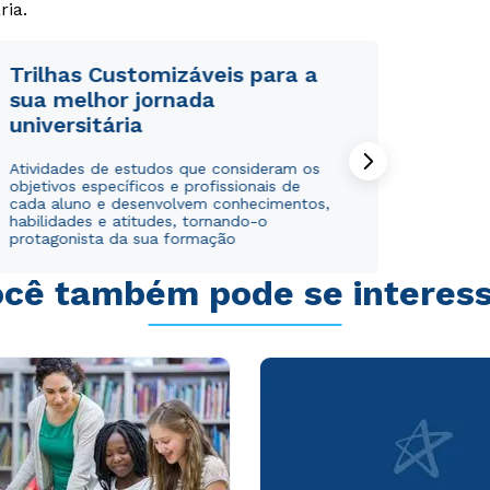
ria.
Trilhas Customizáveis para a
sua melhor jornada
universitária
Rápido e fácil
Rápido e fácil
WhatsApp
WhatsApp
Atividades de estudos que consideram os
objetivos específicos e profissionais de
ou
ou
cada aluno e desenvolvem conhecimentos,
habilidades e atitudes, tornando-o
protagonista da sua formação
cê também pode se interes
Estou de acordo com a
Estou de acordo com a
Política de Privacidade.
Política de Privacidade.
e
e
autorizo que meus dados sejam utilizados para o
autorizo que meus dados sejam utilizados para o
envio de conteúdos da Cruzeiro do Sul.
envio de conteúdos da Cruzeiro do Sul.