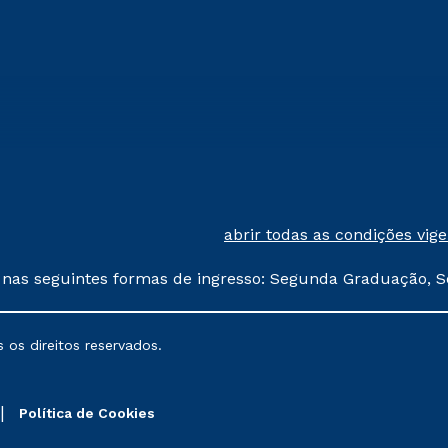
abrir todas as condições vig
 nas seguintes formas de ingresso: Segunda Graduação, S
comerciais oferecidos serão
 os direitos reservados.
nais poderão sofrer alterações nos períodos de rematríc
Política de Cookies