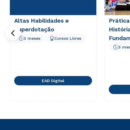
Altas Habilidades e
Prátic
Superdotação
Históri
Fundam
3 meses
Cursos Livres
3 me
EAD Digital