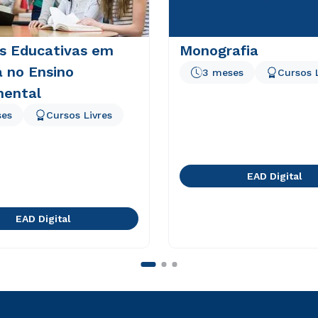
as Educativas em
Monografia
a no Ensino
3 meses
Cursos 
ental
ses
Cursos Livres
EAD Digital
EAD Digital