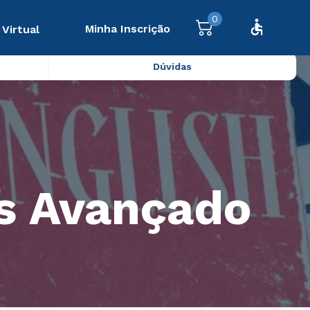
0
Minha Inscrição
 Virtual
Dúvidas
ês Avançado