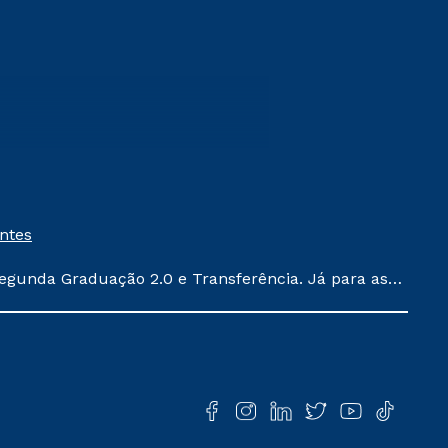
entes
egunda Graduação 2.0 e Transferência. Já para as
ula conforme exposto no contrato de prestação de