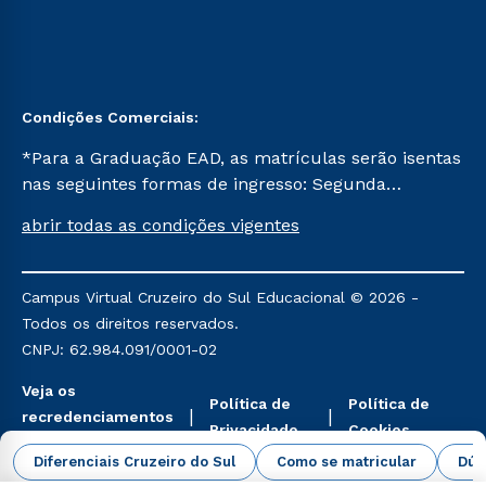
Condições Comerciais:
*Para a Graduação EAD, as matrículas serão isentas
nas seguintes formas de ingresso: Segunda
Graduação, Segunda Graduação 2.0 e Transferência.
abrir todas as condições vigentes
Já para as demais, a taxa de matrícula será de R$
49. *Para a Pós-graduação EAD, as ofertas
mencionadas são referentes aos cursos: Ensino
Campus Virtual Cruzeiro do Sul Educacional © 2026 -
Religioso, Geografia para a Docência e Metodologia
Todos os direitos reservados.
do Ensino de História: Questões Atuais.
CNPJ: 62.984.091/0001-02
Veja os
Política de
Política de
recredenciamentos
Privacidade
Cookies
aqui
Diferenciais Cruzeiro do Sul
Como se matricular
Dúv