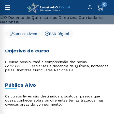
0
Cursos Livres
Educação
Cursos Livres
EAD Digital
O Docente de Química e as Diretrizes Curriculares
Nacionais
O Docente de Química e
Objetivo do curso
as Diretrizes Curriculares
O curso possibilitará a compreensão das novas
Nacionais
competências referentes à docência de Química, norteadas
pelas Diretirzes Curriculares Nacionais.<
Público Alvo
Os cursos livres são destinados a qualquer pessoa que
queira conhecer sobre os diferentes temas tratados, nas
diversas áreas do conhecimento.