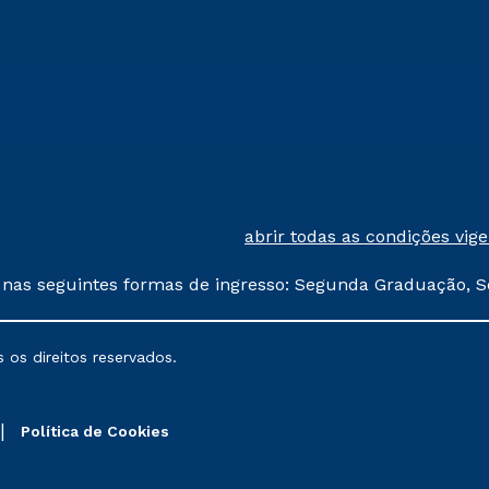
abrir todas as condições vig
 nas seguintes formas de ingresso: Segunda Graduação, S
comerciais oferecidos serão
 os direitos reservados.
nais poderão sofrer alterações nos períodos de rematríc
Política de Cookies