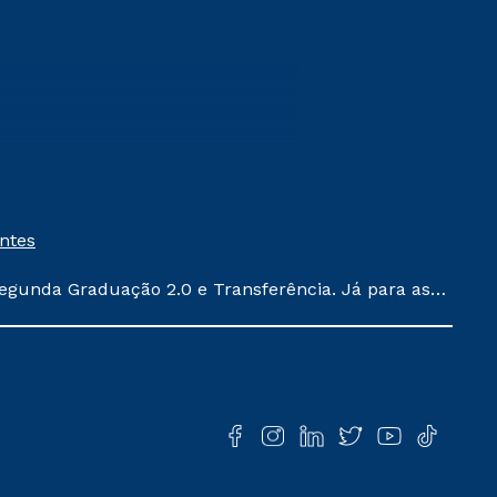
entes
egunda Graduação 2.0 e Transferência. Já para as
ula conforme exposto no contrato de prestação de