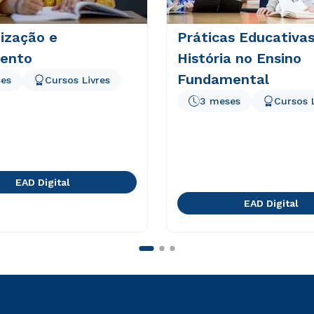
ização e
Práticas Educativa
ento
História no Ensino
Fundamental
es
Cursos Livres
3 meses
Cursos 
EAD Digital
EAD Digital