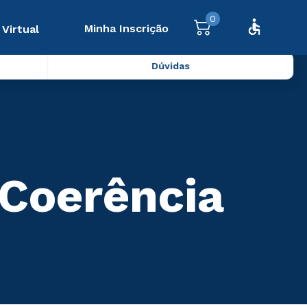
0
Minha Inscrição
 Virtual
Dúvidas
Coerência