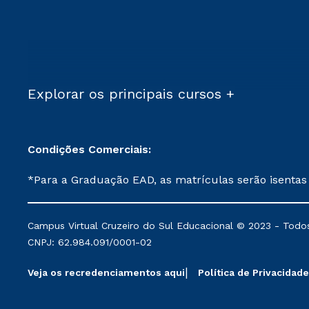
Explorar os principais cursos +
Condições Comerciais:
*Para a Graduação EAD, as matrículas serão isentas
demais, a taxa de matrícula será de R$ 49. *Para a Pós-graduação EAD, as ofertas mencionadas são referentes aos cursos: Ensino Religioso, Geografia para a
Docência e Metodologia do Ensino de História: Questões Atuais. **Semipresencial é um formato do Ensino a Distância. **Descontos 
Campus Virtual Cruzeiro do Sul Educacional © 2023 - Todos
mantidos conforme negociação. Descontos institucio
CNPJ: 62.984.091/0001-02
serviços.
Veja os recredenciamentos aqui
Política de Privacidade