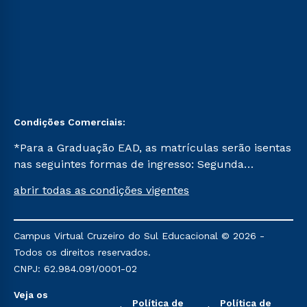
Condições Comerciais:
*Para a Graduação EAD, as matrículas serão isentas
nas seguintes formas de ingresso: Segunda
Graduação, Segunda Graduação 2.0 e Transferência.
abrir todas as condições vigentes
Já para as demais, a taxa de matrícula será de R$
49. *Para a Pós-graduação EAD, as ofertas
mencionadas são referentes aos cursos: Ensino
Campus Virtual Cruzeiro do Sul Educacional © 2026 -
Religioso, Geografia para a Docência e Metodologia
Todos os direitos reservados.
do Ensino de História: Questões Atuais.
CNPJ: 62.984.091/0001-02
Veja os
Política de
Política de