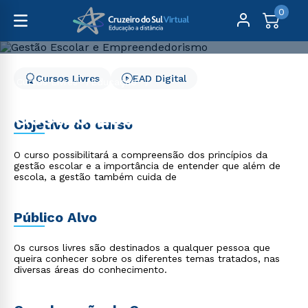
0
Cursos Livres
EAD Digital
Cursos Livres
Educação
Gestão Escolar e Empreendedorismo
Gestão Escolar e
Objetivo do curso
Empreendedorismo
O curso possibilitará a compreensão dos princípios da
gestão escolar e a importância de entender que além de
escola, a gestão também cuida de
Público Alvo
Os cursos livres são destinados a qualquer pessoa que
queira conhecer sobre os diferentes temas tratados, nas
diversas áreas do conhecimento.