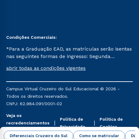
Condições Comerciais:
*Para a Graduação EAD, as matrículas serão isentas
nas seguintes formas de ingresso: Segunda
Graduação, Segunda Graduação 2.0 e Transferência.
abrir todas as condições vigentes
Já para as demais, a taxa de matrícula será de R$
49. *Para a Pós-graduação EAD, as ofertas
mencionadas são referentes aos cursos: Ensino
Campus Virtual Cruzeiro do Sul Educacional © 2026 -
Religioso, Geografia para a Docência e Metodologia
Todos os direitos reservados.
do Ensino de História: Questões Atuais.
CNPJ: 62.984.091/0001-02
Veja os
Política de
Política de
recredenciamentos
Privacidade
Cookies
aqui
Diferenciais Cruzeiro do Sul
Como se matricular
Dúv