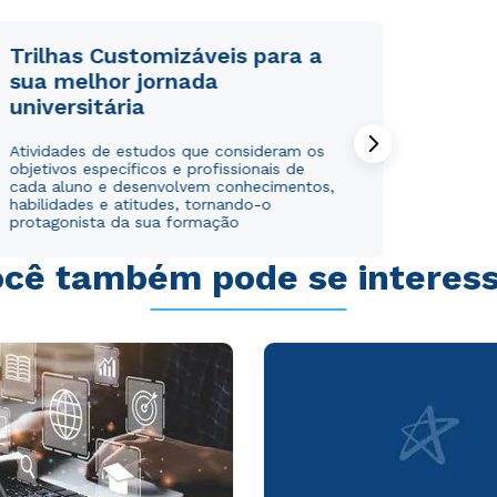
WhatsApp
WhatsApp
ou
ou
Trilhas Customizáveis para a
sua melhor jornada
universitária
Atividades de estudos que consideram os
objetivos específicos e profissionais de
cada aluno e desenvolvem conhecimentos,
habilidades e atitudes, tornando-o
Estou de acordo com a
Estou de acordo com a
Política de Privacidade.
Política de Privacidade.
e
e
protagonista da sua formação
autorizo que meus dados sejam utilizados para o
autorizo que meus dados sejam utilizados para o
envio de conteúdos da Cruzeiro do Sul.
envio de conteúdos da Cruzeiro do Sul.
cê também pode se interes