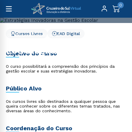
0
Cursos Livres
EAD Digital
Cursos Livres
Educação
Estratégias Inovadoras na Gestão Escolar
Estratégias Inovadoras na
Objetivo do curso
Gestão Escolar
O curso possibilitará a compreensão dos princípios da
gestão escolar e suas estratégias inovadoras.
Público Alvo
Os cursos livres são destinados a qualquer pessoa que
queira conhecer sobre os diferentes temas tratados, nas
diversas áreas do conhecimento.
Coordenação do Curso