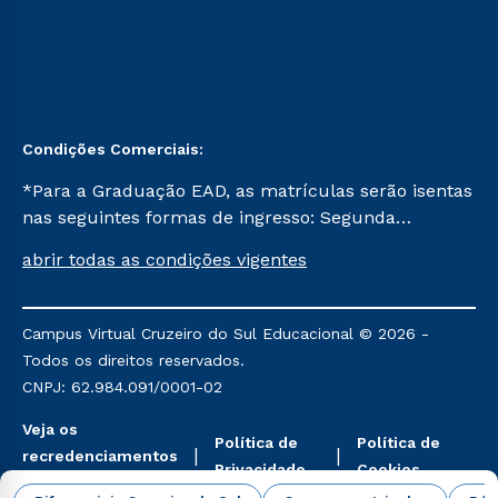
Condições Comerciais:
*Para a Graduação EAD, as matrículas serão isentas
nas seguintes formas de ingresso: Segunda
Graduação, Segunda Graduação 2.0 e Transferência.
abrir todas as condições vigentes
Já para as demais, a taxa de matrícula será de R$
49. *Para a Pós-graduação EAD, as ofertas
mencionadas são referentes aos cursos: Ensino
Campus Virtual Cruzeiro do Sul Educacional © 2026 -
Religioso, Geografia para a Docência e Metodologia
Todos os direitos reservados.
do Ensino de História: Questões Atuais.
CNPJ: 62.984.091/0001-02
Veja os
Política de
Política de
recredenciamentos
Privacidade
Cookies
aqui