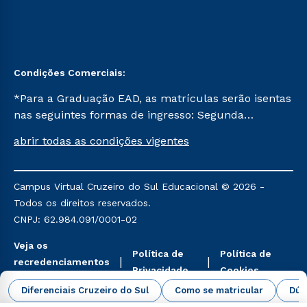
Condições Comerciais:
*Para a Graduação EAD, as matrículas serão isentas
nas seguintes formas de ingresso: Segunda
Graduação, Segunda Graduação 2.0 e Transferência.
abrir todas as condições vigentes
Já para as demais, a taxa de matrícula será de R$
49. *Para a Pós-graduação EAD, as ofertas
mencionadas são referentes aos cursos: Ensino
Campus Virtual Cruzeiro do Sul Educacional © 2026 -
Religioso, Geografia para a Docência e Metodologia
Todos os direitos reservados.
do Ensino de História: Questões Atuais.
CNPJ: 62.984.091/0001-02
Veja os
Política de
Política de
recredenciamentos
Privacidade
Cookies
aqui
Diferenciais Cruzeiro do Sul
Como se matricular
Dúv