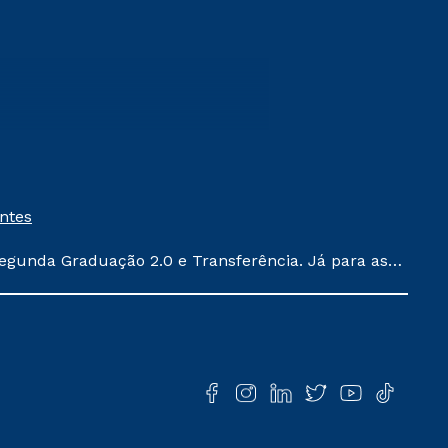
entes
egunda Graduação 2.0 e Transferência. Já para as
ula conforme exposto no contrato de prestação de