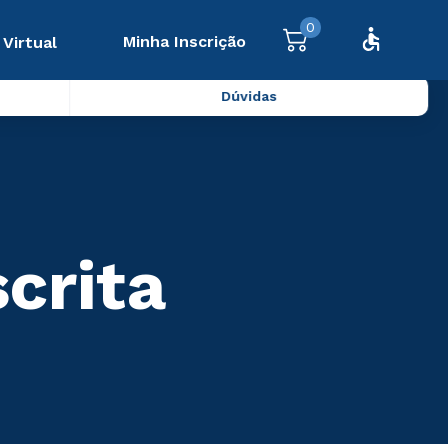
0
Minha Inscrição
 Virtual
Dúvidas
scrita