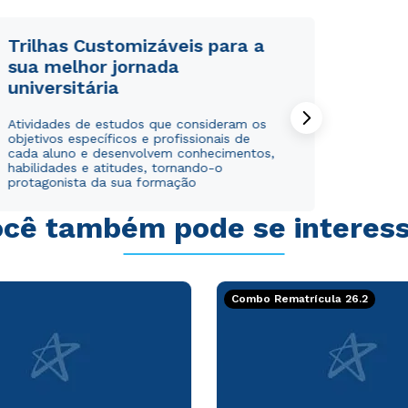
Trilhas Customizáveis para a
sua melhor jornada
universitária
Rápido e fácil
Rápido e fácil
Atividades de estudos que consideram os
WhatsApp
WhatsApp
objetivos específicos e profissionais de
ou
ou
cada aluno e desenvolvem conhecimentos,
habilidades e atitudes, tornando-o
protagonista da sua formação
cê também pode se interes
Estou de acordo com a
Estou de acordo com a
Política de Privacidade.
Política de Privacidade.
e
e
Combo Rematrícula 26.2
autorizo que meus dados sejam utilizados para o
autorizo que meus dados sejam utilizados para o
envio de conteúdos da Cruzeiro do Sul.
envio de conteúdos da Cruzeiro do Sul.