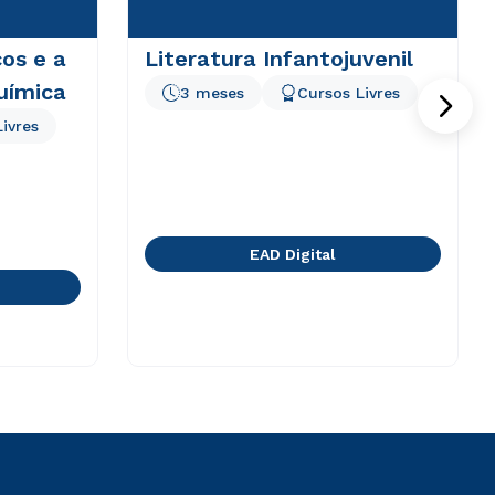
os e a
Literatura Infantojuvenil
uímica
3 meses
Cursos Livres
ivres
EAD Digital