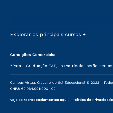
Explorar os principais cursos +
Condições Comerciais:
*Para a Graduação EAD, as matrículas serão isentas
demais, a taxa de matrícula será de R$ 49. *Para a Pós-graduação EAD, as ofertas mencionadas são referentes aos cursos: Ensino Religioso, Geografia para a
Docência e Metodologia do Ensino de História: Questões Atuais. **Semipresencial é um formato do Ensino a Distância. **Descontos 
Campus Virtual Cruzeiro do Sul Educacional © 2023 - Todos
mantidos conforme negociação. Descontos institucio
CNPJ: 62.984.091/0001-02
serviços.
Veja os recredenciamentos aqui
Política de Privacidade