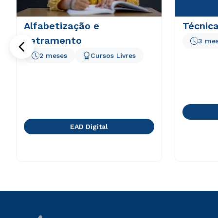
Alfabetização e
Técnica
Letramento
3 me
2 meses
Cursos Livres
EAD Digital