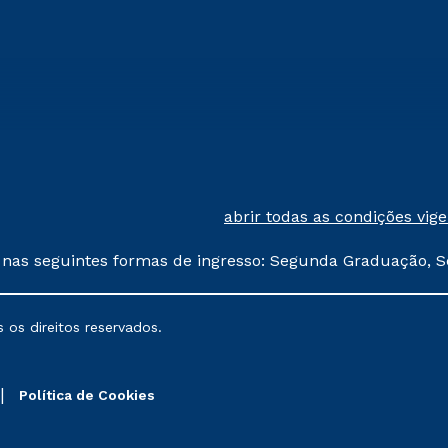
abrir todas as condições vig
 nas seguintes formas de ingresso: Segunda Graduação, S
comerciais oferecidos serão
 os direitos reservados.
nais poderão sofrer alterações nos períodos de rematríc
Política de Cookies