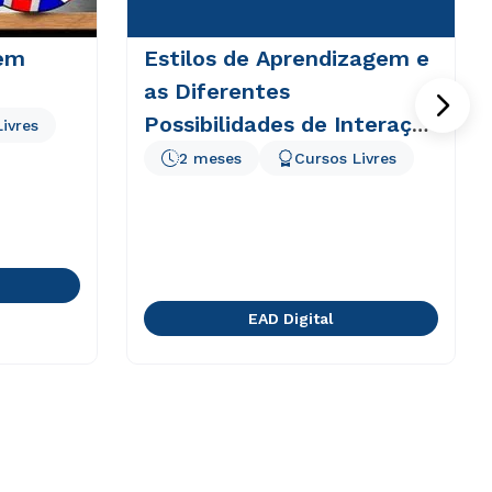
em
Estilos de Aprendizagem e
as Diferentes
Possibilidades de Interação
ivres
em EAD
2 meses
Cursos Livres
EAD Digital