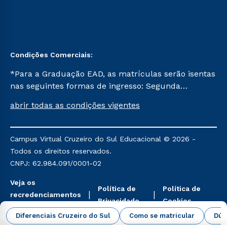
Condições Comerciais:
*Para a Graduação EAD, as matrículas serão isentas
nas seguintes formas de ingresso: Segunda
Graduação, Segunda Graduação 2.0 e Transferência.
abrir todas as condições vigentes
Já para as demais, a taxa de matrícula será de R$
49. *Para a Pós-graduação EAD, as ofertas
mencionadas são referentes aos cursos: Ensino
Campus Virtual Cruzeiro do Sul Educacional © 2026 -
Religioso, Geografia para a Docência e Metodologia
Todos os direitos reservados.
do Ensino de História: Questões Atuais.
CNPJ: 62.984.091/0001-02
Veja os
Política de
Política de
recredenciamentos
Privacidade
Cookies
aqui
Diferenciais Cruzeiro do Sul
Como se matricular
Dúv