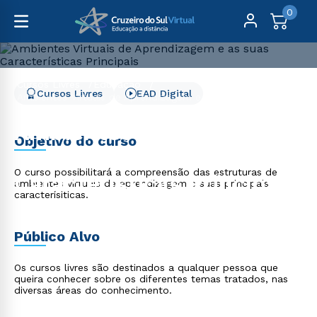
0
Cursos Livres
Educação
Cursos Livres
EAD Digital
Ambientes Virtuais de Aprendizagem e as suas
Características Principais
Ambientes Virtuais de
Objetivo do curso
Aprendizagem e as suas
O curso possibilitará a compreensão das estruturas de
Características Principais
ambientes virtuais de aprendizagem e suas principais
caracterísiticas.
Público Alvo
Os cursos livres são destinados a qualquer pessoa que
queira conhecer sobre os diferentes temas tratados, nas
diversas áreas do conhecimento.