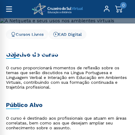
0
Cursos Livres
EAD Digital
Cursos Livres
Educação
A Netqueta e seus usos nos ambientes virtuais
A Netqueta e seus usos
Objetivo do curso
nos ambientes virtuais
O curso proporcionará momentos de reflexão sobre os
temas que serão discutidos na Língua Portuguesa e
Linguagem Verbal e Interação em Educação em Ambientes
Virtuais, contribuindo com sua formação continuada e
trajetória profissional.
Público Alvo
O curso é destinado aos profissionais que atuam em áreas
correlatas, bem como aos que desejam ampliar seu
conhecimento sobre o assunto.