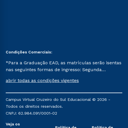
Condições Comerciais:
*Para a Graduação EAD, as matrículas serão isentas
nas seguintes formas de ingresso: Segunda
Graduação, Segunda Graduação 2.0 e Transferência.
abrir todas as condições vigentes
Já para as demais, a taxa de matrícula será de R$
49. *Para a Pós-graduação EAD, as ofertas
mencionadas são referentes aos cursos: Ensino
Campus Virtual Cruzeiro do Sul Educacional © 2026 -
Religioso, Geografia para a Docência e Metodologia
Todos os direitos reservados.
do Ensino de História: Questões Atuais.
CNPJ: 62.984.091/0001-02
Veja os
Política de
Política de