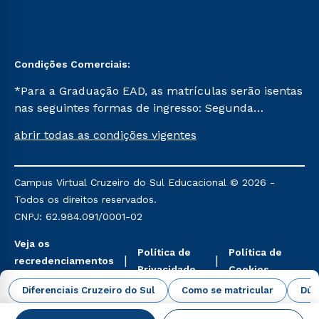
Condições Comerciais:
*Para a Graduação EAD, as matrículas serão isentas
nas seguintes formas de ingresso: Segunda
Graduação, Segunda Graduação 2.0 e Transferência.
abrir todas as condições vigentes
Já para as demais, a taxa de matrícula será de R$
49. *Para a Pós-graduação EAD, as ofertas
mencionadas são referentes aos cursos: Ensino
Campus Virtual Cruzeiro do Sul Educacional © 2026 -
Religioso, Geografia para a Docência e Metodologia
Todos os direitos reservados.
do Ensino de História: Questões Atuais.
CNPJ: 62.984.091/0001-02
Veja os
Política de
Política de
recredenciamentos
Privacidade
Cookies
aqui
Diferenciais Cruzeiro do Sul
Como se matricular
Dúv