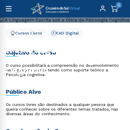
0
Cursos Livres
EAD Digital
Cursos Livres
Educação
A Linguagem Escrita sob a Ótica da Psicologia Cognitiva
A Linguagem Escrita sob
Objetivo do curso
a Ótica da Psicologia
O curso possibilitará a compreensão no desenvolvimento
Cognitiva
da linguagem escrita tendo como suporte teórico a
Psicologia cognitiva.
Público Alvo
Os cursos livres são destinados a qualquer pessoa que
queira conhecer sobre os diferentes temas tratados, nas
diversas áreas do conhecimento.