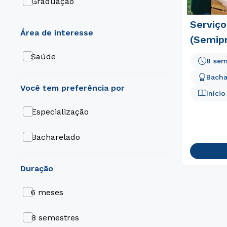
Graduação
Serviço
área de interesse
(Semipr
Saúde
8 sem
Bacha
Iníci
Especialização
Bacharelado
duração
6 meses
8 semestres