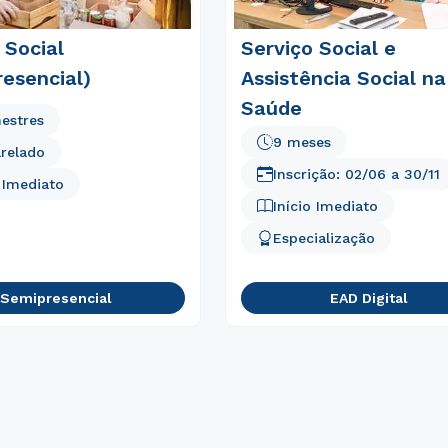
 Social
Serviço Social e
esencial)
Assistência Social na
Saúde
estres
9 meses
relado
Inscrição:
02/06
a
30/11
o Imediato
Início Imediato
Especialização
Semipresencial
EAD Digital