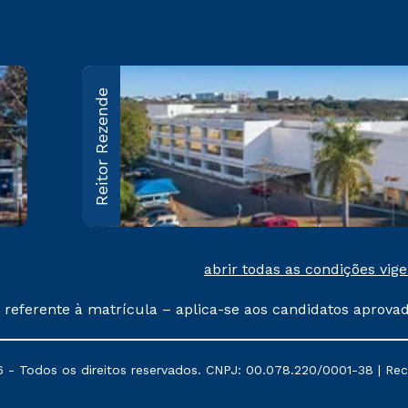
Sede
Reitor Rezende
SEP/SUL EQ704/904 Conj.A
Brasília – DF CEP: 70390-045
Saiba mais
abrir todas as condições vig
 referente à matrícula – aplica-se aos candidatos aprova
% de desconto, ambos ingressantes no semestre vigente, 
tituições da Cruzeiro do Sul Educacional, no período de
 - Todos os direitos reservados. CNPJ: 00.078.220/0001-38 | Recre
, Prouni e outros programas governamentais, e não se 