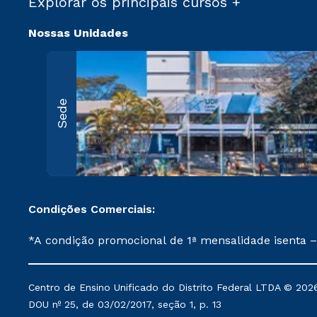
Explorar os principais cursos +
Nossas Unidades
Sede
Condições Comerciais:
*A condição promocional de 1ª mensalidade isenta –
on-line ou agendada, que ofertam bolsas de até 50
cancelado ou trancado sua matrícula em uma das Ins
Centro de Ensino Unificado do Distrito Federal LTDA © 2026
de Medicina, e também para matriculados via FIES
DOU nº 25, de 03/02/2017, seção 1, p. 13
Instituição. **Semipresencial é um formato do Ensino a Distância. ***Descontos comerciais oferecidos serão mantidos conforme negociação. Descontos