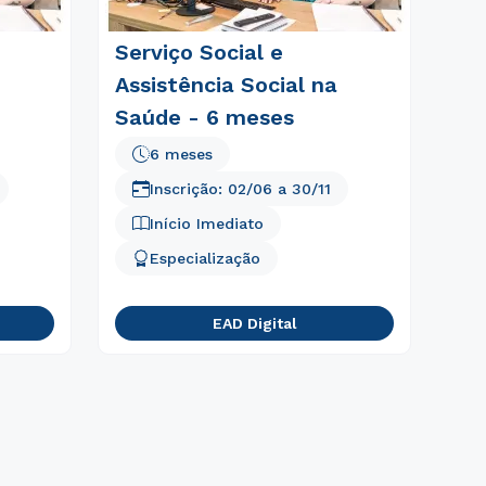
Serviço Social e
Assistência Social na
Saúde - 6 meses
6 meses
Inscrição:
02/06
a
30/11
Início Imediato
Especialização
EAD Digital