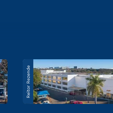
Sede
Reitor Rezende
SEP/SUL EQ704/904 Conj.A
Brasília – DF CEP: 70390-045
Saiba mais