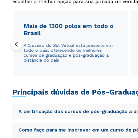
escolher a melhor opção para sua jornada universitá
Mais de 1300 polos em todo o
Brasil
A Cruzeiro do Sul Virtual está presente em
todo o país, oferecendo os melhores
cursos de graduação e pós-graduação a
distância do país
Principais dúvidas de Pós-Gradua
A certificação dos cursos de pós-graduação a d
Sed ut perspiciatis unde omnis iste natus error sit vol
Como faço para me inscrever em um curso de pó
totam rem aperiam, eaque ipsa quae ab illo inventore veri