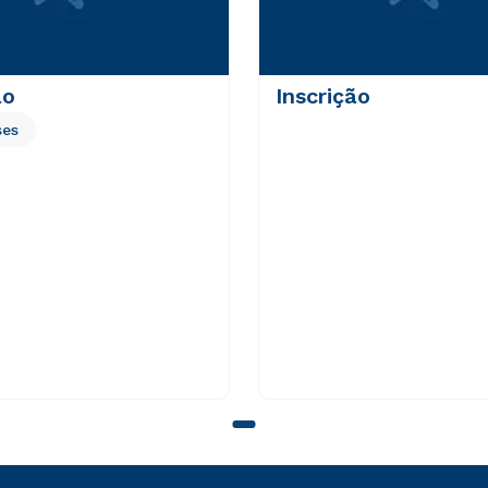
ão
Inscrição
ses