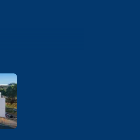
Reitor Rezende
SGA SUL 903, Conj E, Lt 80,
Asa Sul Brasília – DF CEP:
70390-035
Saiba mais