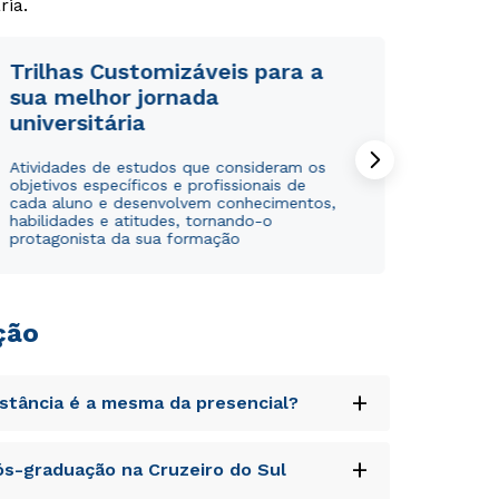
ria.
Trilhas Customizáveis para a
sua melhor jornada
universitária
Atividades de estudos que consideram os
objetivos específicos e profissionais de
cada aluno e desenvolvem conhecimentos,
habilidades e atitudes, tornando-o
protagonista da sua formação
ção
+
istância é a mesma da presencial?
uptatem accusantium doloremque laudantium,
+
s-graduação na Cruzeiro do Sul
tatis et quasi architecto beatae vitae dicta