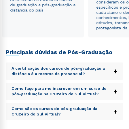
consideram os o
de graduação e pós-graduação a
específicos e pro
distância do país
cada aluno e de
conhecimentos, 
atitudes, tornan
protagonista da
Principais dúvidas de Pós-Graduação
A certificação dos cursos de pós-graduação a
+
distância é a mesma da presencial?
Sed ut perspiciatis unde omnis iste natus error sit
Como faço para me inscrever em um curso de
+
voluptatem accusantium doloremque laudantium,
pós-graduação na Cruzeiro do Sul Virtual?
totam rem aperiam, eaque ipsa quae ab illo inventore
veritatis et quasi architecto beatae vitae dicta sunt
Sed ut perspiciatis unde omnis iste natus error sit
explicabo. Nemo enim ipsam voluptatem quia
Como são os cursos de pós-graduação da
+
voluptatem accusantium doloremque laudantium,
voluptas sit aspernatur aut odit aut fugit, sed quia
Cruzeiro do Sul Virtual?
totam rem aperiam, eaque ipsa quae ab illo inventore
consequuntur magni dolores eos qui ratione
veritatis et quasi architecto beatae vitae dicta sunt
voluptatem sequi nesciunt.
Sed ut perspiciatis unde omnis iste natus error sit
explicabo. Nemo enim ipsam voluptatem quia