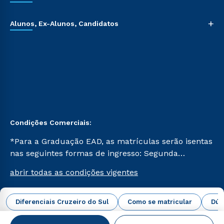
+
Alunos, Ex-Alunos, Candidatos
Condições Comerciais:
*Para a Graduação EAD, as matrículas serão isentas
nas seguintes formas de ingresso: Segunda
Graduação, Segunda Graduação 2.0 e Transferência.
abrir todas as condições vigentes
Já para as demais, a taxa de matrícula será de R$
49. *Para a Pós-graduação EAD, as ofertas
mencionadas são referentes aos cursos: Ensino
Diferenciais Cruzeiro do Sul
Como se matricular
Dúv
Campus Virtual Cruzeiro do Sul Educacional © 2026 -
Religioso, Geografia para a Docência e Metodologia
Todos os direitos reservados.