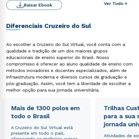
Ver Tudo +
Baixar Ebook
Diferenciais Cruzeiro do Sul
Rápido e fácil
Ao escolher a Cruzeiro do Sul Virtual, você conta com a
WhatsApp
qualidade e tradição de um dos maiores grupos
ou
educacionais de ensino superior do Brasil. Nosso
compromisso é oferecer ao aluno qualidade de ensino com
métodos inovadores e docentes especializados, além de
infraestrutura moderna e diversos cursos de graduação e
pós-graduação. Assim, você tem a liberdade de escolher a
melhor opção para sua jornada universitária.
Estou de acordo com a
Política de Privacidade.
e
Mais de 1300 polos em
Trilhas Cus
autorizo que meus dados sejam utilizados para o
todo o Brasil
para a sua
envio de conteúdos da Cruzeiro do Sul.
jornada uni
A Cruzeiro do Sul Virtual está
presente em todo o país,
Atividades de e
oferecendo os melhores cursos