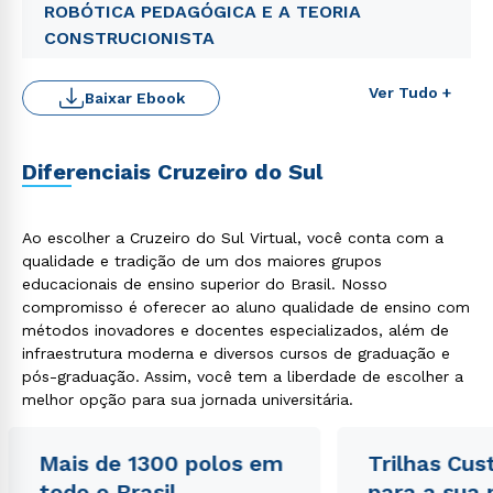
ROBÓTICA PEDAGÓGICA E A TEORIA
CONSTRUCIONISTA
Ver Tudo +
Baixar Ebook
Diferenciais Cruzeiro do Sul
Ao escolher a Cruzeiro do Sul Virtual, você conta com a
qualidade e tradição de um dos maiores grupos
Rápido e fácil
educacionais de ensino superior do Brasil. Nosso
WhatsApp
compromisso é oferecer ao aluno qualidade de ensino com
ou
métodos inovadores e docentes especializados, além de
infraestrutura moderna e diversos cursos de graduação e
pós-graduação. Assim, você tem a liberdade de escolher a
melhor opção para sua jornada universitária.
Mais de 1300 polos em
Trilhas Cus
todo o Brasil
para a sua