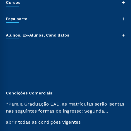
+
Cursos
+
Faça parte
+
Alunos, Ex-Alunos, Candidatos
Condições Comerciais:
*Para a Graduação EAD, as matrículas serão isentas
nas seguintes formas de ingresso: Segunda
Graduação, Segunda Graduação 2.0 e Transferência.
abrir todas as condições vigentes
Já para as demais, a taxa de matrícula será de R$