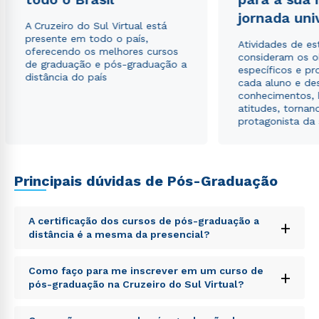
Estou de acordo com a
Política de Privacidade.
e
jornada uni
autorizo que meus dados sejam utilizados para o
A Cruzeiro do Sul Virtual está
envio de conteúdos da Cruzeiro do Sul.
presente em todo o país,
Atividades de e
oferecendo os melhores cursos
consideram os o
de graduação e pós-graduação a
específicos e pro
distância do país
cada aluno e de
conhecimentos, 
atitudes, tornan
protagonista da
Principais dúvidas de Pós-Graduação
A certificação dos cursos de pós-graduação a
+
distância é a mesma da presencial?
Sed ut perspiciatis unde omnis iste natus error sit
Como faço para me inscrever em um curso de
+
voluptatem accusantium doloremque laudantium,
pós-graduação na Cruzeiro do Sul Virtual?
totam rem aperiam, eaque ipsa quae ab illo inventore
veritatis et quasi architecto beatae vitae dicta sunt
Sed ut perspiciatis unde omnis iste natus error sit