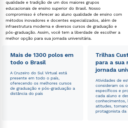
qualidade e tradição de um dos maiores grupos
educacionais de ensino superior do Brasil. Nosso
compromisso é oferecer ao aluno qualidade de ensino com
métodos inovadores e docentes especializados, além de
infraestrutura moderna e diversos cursos de graduação e
pós-graduação. Assim, você tem a liberdade de escolher a
melhor opção para sua jornada universitária.
Rápido e fácil
WhatsApp
Mais de 1300 polos em
Trilhas Cus
ou
todo o Brasil
para a sua
jornada uni
A Cruzeiro do Sul Virtual está
presente em todo o país,
Atividades de e
oferecendo os melhores cursos
consideram os o
de graduação e pós-graduação a
específicos e pro
distância do país
cada aluno e de
conhecimentos, 
Estou de acordo com a
Política de Privacidade.
e
atitudes, tornan
autorizo que meus dados sejam utilizados para o
protagonista da
envio de conteúdos da Cruzeiro do Sul.