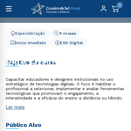
0
Especialização
9 meses
Pós-Graduação
Educação
Tecnologias Educacionais para Ensino Digital
Início Imediato
EAD Digital
Tecnologias Educacionais
para Ensino Digital
Objetivo do curso
Capacitar educadores e designers instrucionais no uso
estratégico de tecnologias digitais. O foco é habilitar o
profissional a selecionar, implementar e avaliar ferramentas
tecnológicas que promovam o engajamento, a
interatividade e a eficácia do ensino a distância ou híbrido.
Ler mais
Público Alvo