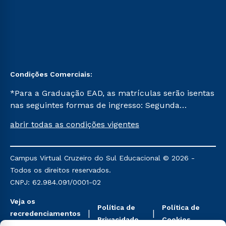
Condições Comerciais:
*Para a Graduação EAD, as matrículas serão isentas
nas seguintes formas de ingresso: Segunda
Graduação, Segunda Graduação 2.0 e Transferência.
abrir todas as condições vigentes
Já para as demais, a taxa de matrícula será de R$
49. *Para a Pós-graduação EAD, as ofertas
mencionadas são referentes aos cursos: Ensino
Campus Virtual Cruzeiro do Sul Educacional © 2026 -
Religioso, Geografia para a Docência e Metodologia
Todos os direitos reservados.
do Ensino de História: Questões Atuais.
CNPJ: 62.984.091/0001-02
Veja os
Política de
Política de
recredenciamentos
Privacidade
Cookies
aqui