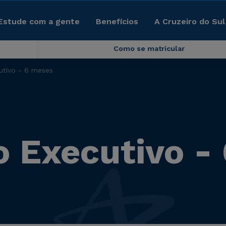
Estude com a gente
Benefícios
A Cruzeiro do Sul
Como se matricular
utivo - 6 meses
o Executivo -