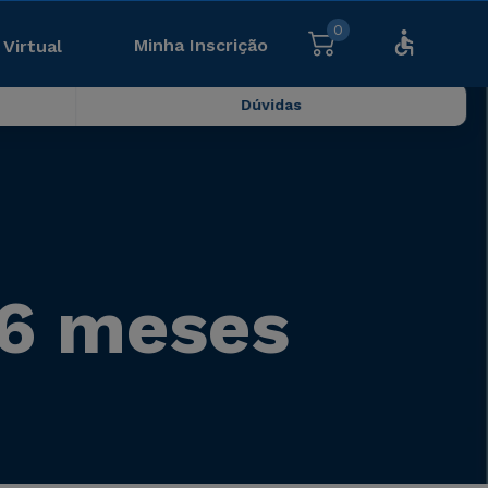
0
Minha Inscrição
 Virtual
Dúvidas
 6 meses