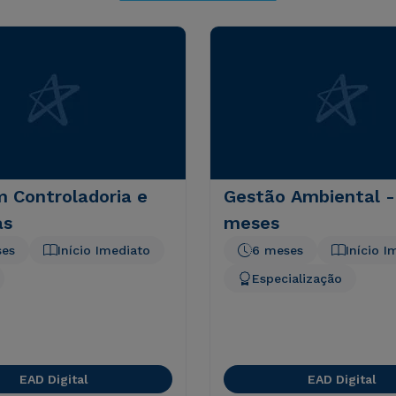
 Controladoria e
Gestão Ambiental -
as
meses
ses
Início Imediato
6 meses
Início I
Especialização
EAD Digital
EAD Digital