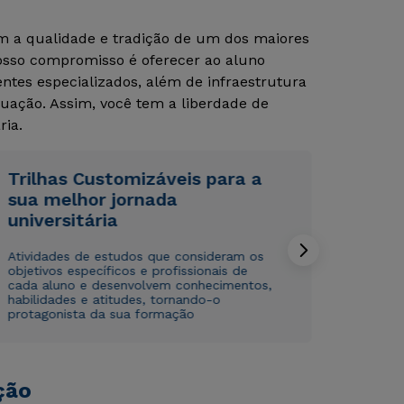
om a qualidade e tradição de um dos maiores
Nosso compromisso é oferecer ao aluno
Rápido e fácil
Rápido e fácil
tes especializados, além de infraestrutura
WhatsApp
WhatsApp
uação. Assim, você tem a liberdade de
ou
ou
ria.
Trilhas Customizáveis para a
sua melhor jornada
universitária
Estou de acordo com a
Estou de acordo com a
Política de Privacidade.
Política de Privacidade.
e
e
Atividades de estudos que consideram os
autorizo que meus dados sejam utilizados para o
autorizo que meus dados sejam utilizados para o
objetivos específicos e profissionais de
envio de conteúdos da Cruzeiro do Sul.
envio de conteúdos da Cruzeiro do Sul.
cada aluno e desenvolvem conhecimentos,
habilidades e atitudes, tornando-o
protagonista da sua formação
ção