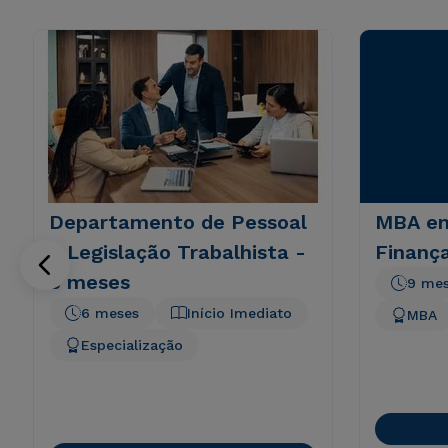
Departamento de Pessoal
MBA em
e Legislação Trabalhista -
Finanç
6 meses
9 me
6 meses
Início Imediato
MBA
Especialização