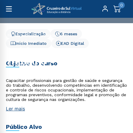
0
Especialização
6 meses
Pós-Graduação
Saúde
Saúde e Segurança do Trabalho - 6 meses
Início Imediato
EAD Digital
Saúde e Segurança do
Trabalho - 6 meses
Objetivo do curso
Capacitar profissionais para gestão de saúde e segurança
do trabalho, desenvolvendo competências em identificação
e controle de riscos ocupacionais, implementação de
programas preventivos, conformidade legal e promoção de
cultura de segurança nas organizações.
Ler mais
Público Alvo