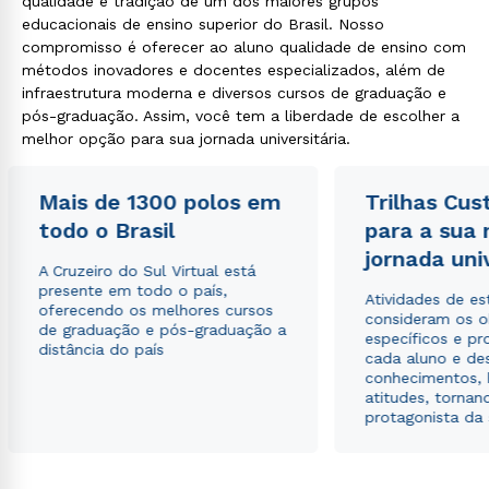
qualidade e tradição de um dos maiores grupos
educacionais de ensino superior do Brasil. Nosso
compromisso é oferecer ao aluno qualidade de ensino com
métodos inovadores e docentes especializados, além de
infraestrutura moderna e diversos cursos de graduação e
Rápido e fácil
pós-graduação. Assim, você tem a liberdade de escolher a
WhatsApp
melhor opção para sua jornada universitária.
ou
Mais de 1300 polos em
Trilhas Cus
todo o Brasil
para a sua
jornada uni
A Cruzeiro do Sul Virtual está
presente em todo o país,
Atividades de e
oferecendo os melhores cursos
consideram os o
de graduação e pós-graduação a
Estou de acordo com a
Política de Privacidade.
e
específicos e pro
distância do país
autorizo que meus dados sejam utilizados para o
cada aluno e de
envio de conteúdos da Cruzeiro do Sul.
conhecimentos, 
atitudes, tornan
protagonista da