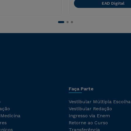
EAD Digital
Faça Parte
o
Vestibular Múltipla Escolha
ação
Vestibular Redação
 Medicina
Ingresso via Enem
res
Retorne ao Curso
cnicos
Transferência