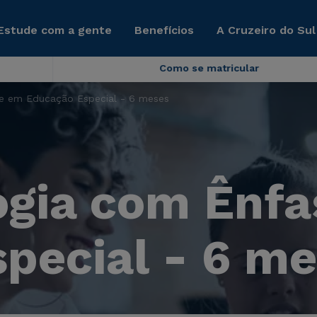
Estude com a gente
Benefícios
A Cruzeiro do Sul
Como se matricular
e em Educação Especial - 6 meses
ogia com Ênf
pecial - 6 m