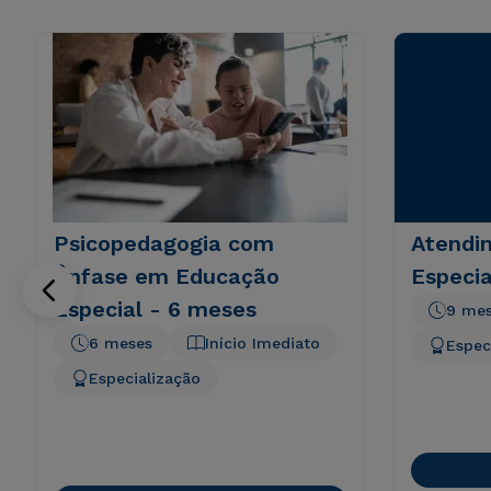
Psicopedagogia com
Atendi
Ênfase em Educação
Especia
Especial - 6 meses
9 me
6 meses
Início Imediato
Espec
Especialização