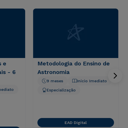
s e
Metodologia do Ensino de
is - 6
Astronomia
9 meses
Início Imediato
mediato
Especialização
EAD Digital