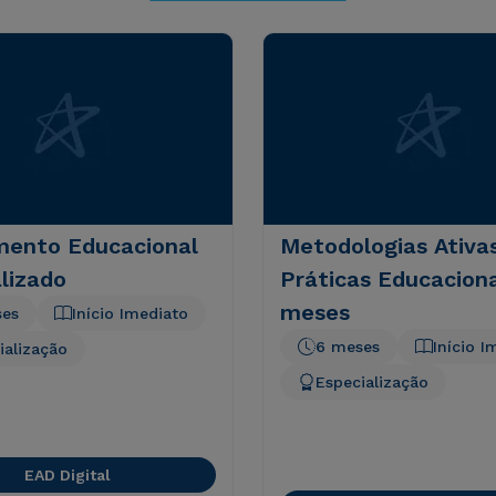
mento Educacional
Metodologias Ativa
lizado
Práticas Educaciona
meses
ses
Início Imediato
6 meses
Início I
ialização
Especialização
EAD Digital