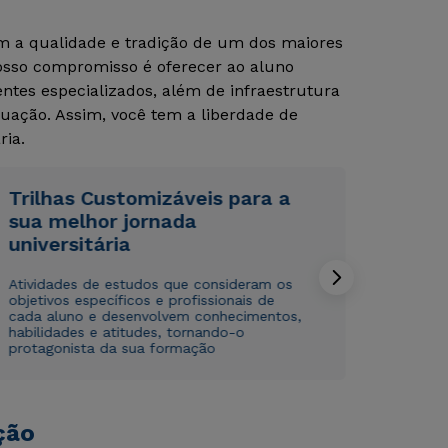
om a qualidade e tradição de um dos maiores
Nosso compromisso é oferecer ao aluno
tes especializados, além de infraestrutura
uação. Assim, você tem a liberdade de
ria.
Trilhas Customizáveis para a
Rápido e fácil
Rápido e fácil
sua melhor jornada
WhatsApp
WhatsApp
universitária
ou
ou
Atividades de estudos que consideram os
objetivos específicos e profissionais de
cada aluno e desenvolvem conhecimentos,
habilidades e atitudes, tornando-o
protagonista da sua formação
Estou de acordo com a
Estou de acordo com a
Política de Privacidade.
Política de Privacidade.
e
e
autorizo que meus dados sejam utilizados para o
autorizo que meus dados sejam utilizados para o
ção
envio de conteúdos da Cruzeiro do Sul.
envio de conteúdos da Cruzeiro do Sul.