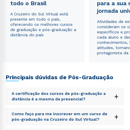
envio de conteúdos da Cruzeiro do Sul.
todo o Brasil
para a sua
jornada uni
A Cruzeiro do Sul Virtual está
presente em todo o país,
Atividades de e
oferecendo os melhores cursos
consideram os o
de graduação e pós-graduação a
específicos e pro
distância do país
cada aluno e de
conhecimentos, 
atitudes, tornan
protagonista da
Principais dúvidas de Pós-Graduação
A certificação dos cursos de pós-graduação a
+
distância é a mesma da presencial?
Sed ut perspiciatis unde omnis iste natus error sit
Como faço para me inscrever em um curso de
+
voluptatem accusantium doloremque laudantium,
pós-graduação na Cruzeiro do Sul Virtual?
totam rem aperiam, eaque ipsa quae ab illo inventore
veritatis et quasi architecto beatae vitae dicta sunt