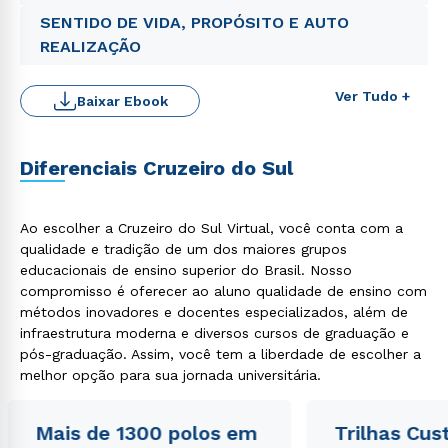
SENTIDO DE VIDA, PROPÓSITO E AUTO
REALIZAÇÃO
Ver Tudo +
Baixar Ebook
Diferenciais Cruzeiro do Sul
Rápido e fácil
WhatsApp
Ao escolher a Cruzeiro do Sul Virtual, você conta com a
qualidade e tradição de um dos maiores grupos
ou
educacionais de ensino superior do Brasil. Nosso
compromisso é oferecer ao aluno qualidade de ensino com
métodos inovadores e docentes especializados, além de
infraestrutura moderna e diversos cursos de graduação e
pós-graduação. Assim, você tem a liberdade de escolher a
melhor opção para sua jornada universitária.
Estou de acordo com a
Política de Privacidade.
e
Mais de 1300 polos em
Trilhas Cus
autorizo que meus dados sejam utilizados para o