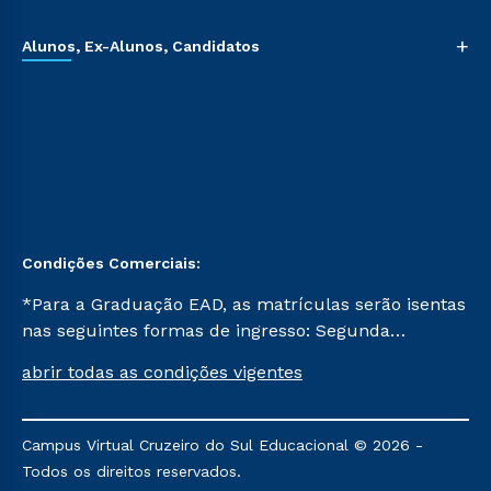
+
Alunos, Ex-Alunos, Candidatos
Condições Comerciais:
*Para a Graduação EAD, as matrículas serão isentas
nas seguintes formas de ingresso: Segunda
Graduação, Segunda Graduação 2.0 e Transferência.
abrir todas as condições vigentes
Já para as demais, a taxa de matrícula será de R$
49. *Para a Pós-graduação EAD, as ofertas
mencionadas são referentes aos cursos: Ensino
Campus Virtual Cruzeiro do Sul Educacional © 2026 -
Religioso, Geografia para a Docência e Metodologia
Todos os direitos reservados.
do Ensino de História: Questões Atuais.