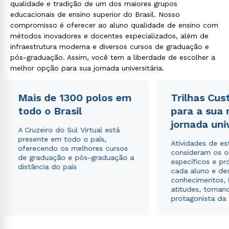
qualidade e tradição de um dos maiores grupos
educacionais de ensino superior do Brasil. Nosso
compromisso é oferecer ao aluno qualidade de ensino com
métodos inovadores e docentes especializados, além de
Rápido e fácil
infraestrutura moderna e diversos cursos de graduação e
WhatsApp
pós-graduação. Assim, você tem a liberdade de escolher a
melhor opção para sua jornada universitária.
ou
Mais de 1300 polos em
Trilhas Cus
todo o Brasil
para a sua
jornada uni
A Cruzeiro do Sul Virtual está
presente em todo o país,
Atividades de e
Estou de acordo com a
Política de Privacidade.
e
oferecendo os melhores cursos
consideram os o
autorizo que meus dados sejam utilizados para o
de graduação e pós-graduação a
específicos e pro
envio de conteúdos da Cruzeiro do Sul.
distância do país
cada aluno e de
conhecimentos, 
atitudes, tornan
protagonista da