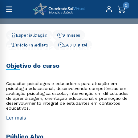
0
Especialização
9 meses
Pós-Graduação
Educação
Psicologia Educacional
Psicologia Educacional
Início Imediato
EAD Digital
Objetivo do curso
Capacitar psicólogos e educadores para atuação em
psicologia educacional, desenvolvendo competências em
avaliação psicológica escolar, intervenção em dificuldades
de aprendizagem, orientação educacional e promoção de
desenvolvimento integral de estudantes em contextos
educativos.
Ler mais
Público Alvo