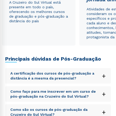
A Cruzeiro do Sul Virtual está
presente em todo o país,
Atividades de e
oferecendo os melhores cursos
consideram os o
de graduação e pós-graduação a
específicos e pro
distância do país
cada aluno e de
conhecimentos, 
atitudes, tornan
protagonista da
Principais dúvidas de Pós-Graduação
A certificação dos cursos de pós-graduação a
+
distância é a mesma da presencial?
Sed ut perspiciatis unde omnis iste natus error sit
Como faço para me inscrever em um curso de
+
voluptatem accusantium doloremque laudantium,
pós-graduação na Cruzeiro do Sul Virtual?
totam rem aperiam, eaque ipsa quae ab illo inventore
veritatis et quasi architecto beatae vitae dicta sunt
Sed ut perspiciatis unde omnis iste natus error sit
explicabo. Nemo enim ipsam voluptatem quia
Como são os cursos de pós-graduação da
+
voluptatem accusantium doloremque laudantium,
voluptas sit aspernatur aut odit aut fugit, sed quia
Cruzeiro do Sul Virtual?