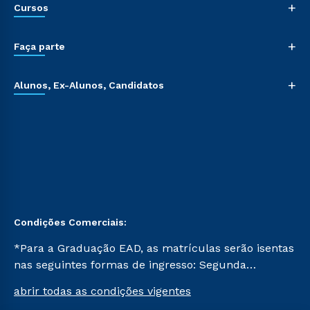
+
Cursos
+
Faça parte
+
Alunos, Ex-Alunos, Candidatos
Condições Comerciais:
*Para a Graduação EAD, as matrículas serão isentas
nas seguintes formas de ingresso: Segunda
Graduação, Segunda Graduação 2.0 e Transferência.
abrir todas as condições vigentes
Já para as demais, a taxa de matrícula será de R$