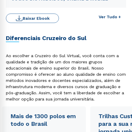
Ver Tudo +
Baixar Ebook
Diferenciais Cruzeiro do Sul
Rápido e fácil
WhatsApp
Ao escolher a Cruzeiro do Sul Virtual, você conta com a
qualidade e tradição de um dos maiores grupos
ou
educacionais de ensino superior do Brasil. Nosso
compromisso é oferecer ao aluno qualidade de ensino com
métodos inovadores e docentes especializados, além de
infraestrutura moderna e diversos cursos de graduação e
pós-graduação. Assim, você tem a liberdade de escolher a
melhor opção para sua jornada universitária.
Estou de acordo com a
Política de Privacidade.
e
Mais de 1300 polos em
Trilhas Cus
autorizo que meus dados sejam utilizados para o
envio de conteúdos da Cruzeiro do Sul.
todo o Brasil
para a sua
jornada uni