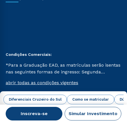
Condições Comerciais:
*Para a Graduação EAD, as matrículas serão isentas
nas seguintes formas de ingresso: Segunda
Graduação, Segunda Graduação 2.0 e Transferência.
abrir todas as condições vigentes
Já para as demais, a taxa de matrícula será de R$
49. *Para a Pós-graduação EAD, as ofertas
mencionadas são referentes aos cursos: Ensino
Diferenciais Cruzeiro do Sul
Como se matricular
Dúv
Campus Virtual Cruzeiro do Sul Educacional © 2026 -
Religioso, Geografia para a Docência e Metodologia
Todos os direitos reservados.
do Ensino de História: Questões Atuais.
Inscreva-se
Simular Investimento
CNPJ: 62.984.091/0001-02
Veja os