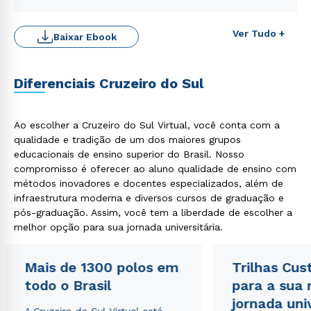
Ver Tudo +
Baixar Ebook
Rápido e fácil
Diferenciais Cruzeiro do Sul
WhatsApp
ou
Ao escolher a Cruzeiro do Sul Virtual, você conta com a
qualidade e tradição de um dos maiores grupos
educacionais de ensino superior do Brasil. Nosso
compromisso é oferecer ao aluno qualidade de ensino com
métodos inovadores e docentes especializados, além de
infraestrutura moderna e diversos cursos de graduação e
pós-graduação. Assim, você tem a liberdade de escolher a
Estou de acordo com a
Política de Privacidade.
e
melhor opção para sua jornada universitária.
autorizo que meus dados sejam utilizados para o
envio de conteúdos da Cruzeiro do Sul.
Mais de 1300 polos em
Trilhas Cus
todo o Brasil
para a sua
jornada uni