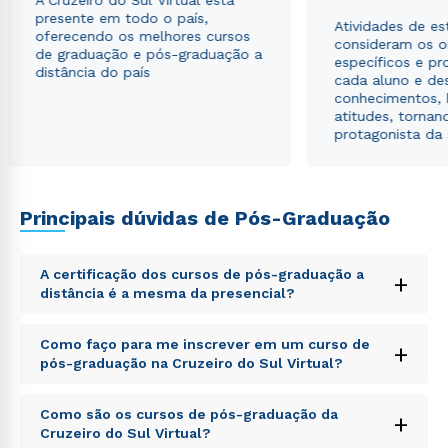
A Cruzeiro do Sul Virtual está
presente em todo o país,
Atividades de e
oferecendo os melhores cursos
consideram os o
de graduação e pós-graduação a
específicos e pro
distância do país
cada aluno e de
conhecimentos, 
atitudes, tornan
protagonista da
Principais dúvidas de Pós-Graduação
A certificação dos cursos de pós-graduação a
+
distância é a mesma da presencial?
Sed ut perspiciatis unde omnis iste natus error sit
Como faço para me inscrever em um curso de
+
voluptatem accusantium doloremque laudantium,
pós-graduação na Cruzeiro do Sul Virtual?
totam rem aperiam, eaque ipsa quae ab illo inventore
veritatis et quasi architecto beatae vitae dicta sunt
Sed ut perspiciatis unde omnis iste natus error sit
explicabo. Nemo enim ipsam voluptatem quia
Como são os cursos de pós-graduação da
+
voluptatem accusantium doloremque laudantium,
voluptas sit aspernatur aut odit aut fugit, sed quia
Cruzeiro do Sul Virtual?
totam rem aperiam, eaque ipsa quae ab illo inventore