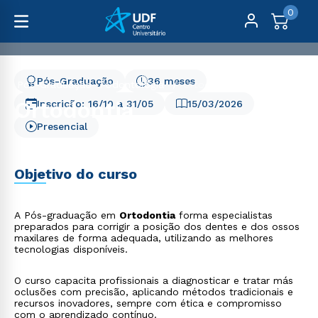
0
Pós-Graduação
36 meses
Pós-Graduação
Odontologia
Ortodontia
Ortodontia
Inscrição:
16/10
a
31/05
15/03/2026
Presencial
Objetivo do curso
A Pós-graduação em
Ortodontia
forma especialistas
preparados para corrigir a posição dos dentes e dos ossos
maxilares de forma adequada, utilizando as melhores
tecnologias disponíveis.
O curso capacita profissionais a diagnosticar e tratar más
oclusões com precisão, aplicando métodos tradicionais e
recursos inovadores, sempre com ética e compromisso
com o aprendizado contínuo.