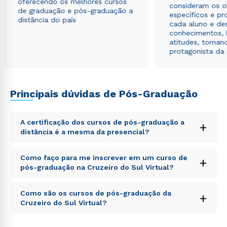
oferecendo os melhores cursos
consideram os o
de graduação e pós-graduação a
específicos e pro
distância do país
cada aluno e de
conhecimentos, 
atitudes, tornan
Rápido e fácil
protagonista da
WhatsApp
ou
Principais dúvidas de Pós-Graduação
A certificação dos cursos de pós-graduação a
+
distância é a mesma da presencial?
Estou de acordo com a
Política de Privacidade.
e
Sed ut perspiciatis unde omnis iste natus error sit
Como faço para me inscrever em um curso de
+
autorizo que meus dados sejam utilizados para o
voluptatem accusantium doloremque laudantium,
pós-graduação na Cruzeiro do Sul Virtual?
envio de conteúdos da Cruzeiro do Sul.
totam rem aperiam, eaque ipsa quae ab illo inventore
veritatis et quasi architecto beatae vitae dicta sunt
Sed ut perspiciatis unde omnis iste natus error sit
explicabo. Nemo enim ipsam voluptatem quia
Como são os cursos de pós-graduação da
+
voluptatem accusantium doloremque laudantium,
voluptas sit aspernatur aut odit aut fugit, sed quia
Cruzeiro do Sul Virtual?
totam rem aperiam, eaque ipsa quae ab illo inventore
consequuntur magni dolores eos qui ratione
veritatis et quasi architecto beatae vitae dicta sunt
voluptatem sequi nesciunt.
Sed ut perspiciatis unde omnis iste natus error sit