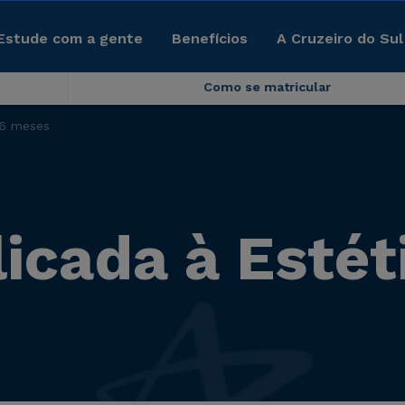
Estude com a gente
Benefícios
A Cruzeiro do Sul
Como se matricular
 6 meses
icada à Estét