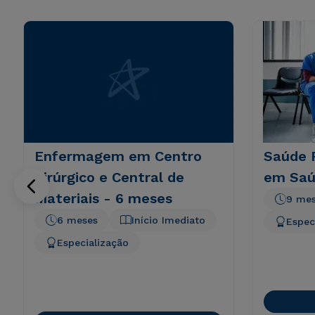
Enfermagem em Centro
Saúde 
Cirúrgico e Central de
em Saú
Materiais - 6 meses
9 me
6 meses
Início Imediato
Espec
Especialização