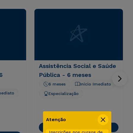
Assistência Social e Saúde
6
Pública - 6 meses
6 meses
Início Imediato
mediato
Especialização
Atenção
EAD Digital
Inscrições nos cursos de