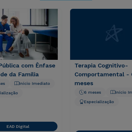
Pública com Ênfase
Terapia Cognitivo-
de da Família
Comportamental - 
meses
ses
Início Imediato
6 meses
Início I
ialização
Especialização
EAD Digital