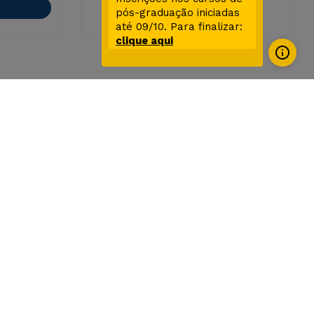
pós-graduação iniciadas
até 09/10. Para finalizar:
clique aqui
Alunos, Ex Alunos, Candidatos
Sou Aluno
Sou Candidato
Sou Ex-Aluno
Fale Conosco
Acessibilidade