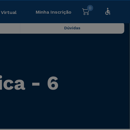
0
Minha Inscrição
 Virtual
Dúvidas
ica - 6