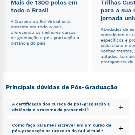
Mais de 1300 polos em
Trilhas Cus
todo o Brasil
para a sua
jornada uni
A Cruzeiro do Sul Virtual está
presente em todo o país,
Atividades de e
oferecendo os melhores cursos
consideram os o
de graduação e pós-graduação a
específicos e pro
distância do país
cada aluno e de
conhecimentos, 
atitudes, tornan
protagonista da
Principais dúvidas de Pós-Graduação
A certificação dos cursos de pós-graduação a
+
distância é a mesma da presencial?
Sed ut perspiciatis unde omnis iste natus error sit
Como faço para me inscrever em um curso de
+
voluptatem accusantium doloremque laudantium,
pós-graduação na Cruzeiro do Sul Virtual?
totam rem aperiam, eaque ipsa quae ab illo inventore