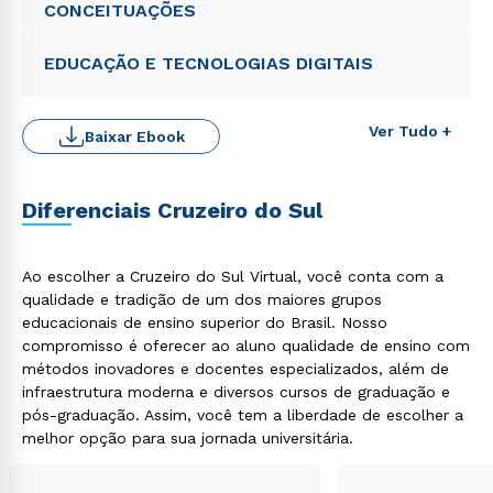
CONCEITUAÇÕES
EDUCAÇÃO E TECNOLOGIAS DIGITAIS
Ver Tudo +
Baixar Ebook
Diferenciais Cruzeiro do Sul
Rápido e fácil
WhatsApp
ou
Ao escolher a Cruzeiro do Sul Virtual, você conta com a
qualidade e tradição de um dos maiores grupos
educacionais de ensino superior do Brasil. Nosso
compromisso é oferecer ao aluno qualidade de ensino com
métodos inovadores e docentes especializados, além de
infraestrutura moderna e diversos cursos de graduação e
pós-graduação. Assim, você tem a liberdade de escolher a
melhor opção para sua jornada universitária.
Estou de acordo com a
Política de Privacidade.
e
autorizo que meus dados sejam utilizados para o
envio de conteúdos da Cruzeiro do Sul.