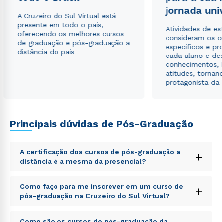
jornada uni
Estou de acordo com a
Política de Privacidade.
e
A Cruzeiro do Sul Virtual está
autorizo que meus dados sejam utilizados para o
presente em todo o país,
envio de conteúdos da Cruzeiro do Sul.
Atividades de e
oferecendo os melhores cursos
consideram os o
de graduação e pós-graduação a
específicos e pro
distância do país
cada aluno e de
conhecimentos, 
atitudes, tornan
protagonista da
Principais dúvidas de Pós-Graduação
A certificação dos cursos de pós-graduação a
+
distância é a mesma da presencial?
Sed ut perspiciatis unde omnis iste natus error sit
Como faço para me inscrever em um curso de
+
voluptatem accusantium doloremque laudantium,
pós-graduação na Cruzeiro do Sul Virtual?
totam rem aperiam, eaque ipsa quae ab illo inventore
veritatis et quasi architecto beatae vitae dicta sunt
Sed ut perspiciatis unde omnis iste natus error sit
explicabo. Nemo enim ipsam voluptatem quia
Como são os cursos de pós-graduação da