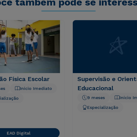
cê também pode se interes
o Física Escolar
Supervisão e Orien
Educacional
ses
Início Imediato
9 meses
Início I
ialização
Especialização
EAD Digital