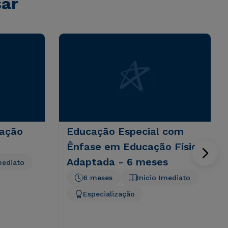
sar
tação
Educação Especial com
Ênfase em Educação Física
Adaptada - 6 meses
mediato
6 meses
Início Imediato
Especialização