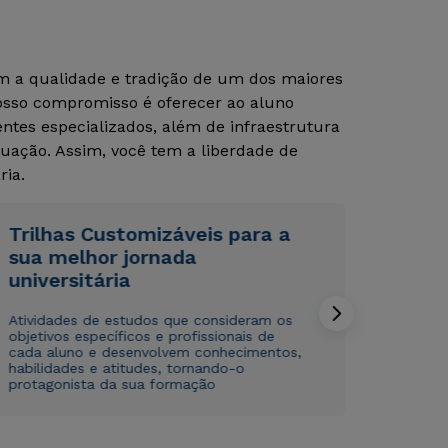
om a qualidade e tradição de um dos maiores
Nosso compromisso é oferecer ao aluno
tes especializados, além de infraestrutura
uação. Assim, você tem a liberdade de
ria.
Rápido e fácil
Rápido e fácil
Trilhas Customizáveis para a
WhatsApp
WhatsApp
sua melhor jornada
ou
ou
universitária
Atividades de estudos que consideram os
objetivos específicos e profissionais de
cada aluno e desenvolvem conhecimentos,
habilidades e atitudes, tornando-o
protagonista da sua formação
Estou de acordo com a
Estou de acordo com a
Política de Privacidade.
Política de Privacidade.
e
e
autorizo que meus dados sejam utilizados para o
autorizo que meus dados sejam utilizados para o