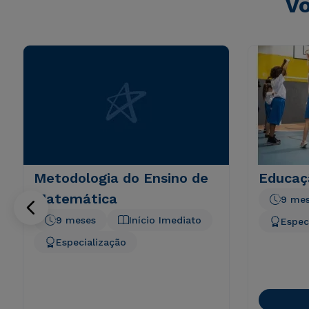
Vo
Metodologia do Ensino de
Educaçã
Matemática
9 me
9 meses
Início Imediato
Espec
Especialização