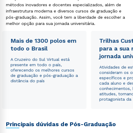
métodos inovadores e docentes especializados, além de
infraestrutura moderna e diversos cursos de graduação e
pós-graduação. Assim, você tem a liberdade de escolher a
melhor opção para sua jornada universitária.
Mais de 1300 polos em
Trilhas Cus
Rápido e fácil
todo o Brasil
para a sua
WhatsApp
jornada uni
ou
A Cruzeiro do Sul Virtual está
presente em todo o país,
Atividades de e
oferecendo os melhores cursos
consideram os o
de graduação e pós-graduação a
específicos e pro
distância do país
cada aluno e de
conhecimentos, 
atitudes, tornan
protagonista da
Estou de acordo com a
Política de Privacidade.
e
autorizo que meus dados sejam utilizados para o
envio de conteúdos da Cruzeiro do Sul.
Principais dúvidas de Pós-Graduação