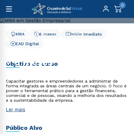
0
MBA
6 meses
Início Imediato
Pós-Graduação
Gestão e Negócios
MBA Gestão Empresarial - 6 meses
EAD Digital
MBA Gestão Empresarial
- 6 meses
Objetivo do curso
Capacitar gestores e empreendedores a administrar de
forma integrada as áreas centrais de um negócio. O foco é
prover o ferramental prático para a gestão financeira,
comercial e de pessoas, visando a melhoria dos resultados
e a sustentabilidade da empresa.
Ler mais
Público Alvo