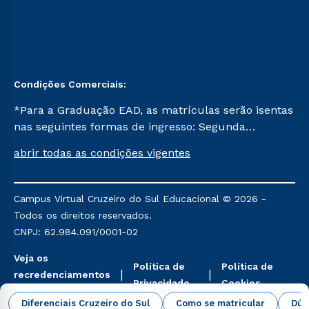
Condições Comerciais:
*Para a Graduação EAD, as matrículas serão isentas
nas seguintes formas de ingresso: Segunda
Graduação, Segunda Graduação 2.0 e Transferência.
abrir todas as condições vigentes
Já para as demais, a taxa de matrícula será de R$
49. *Para a Pós-graduação EAD, as ofertas
mencionadas são referentes aos cursos: Ensino
Campus Virtual Cruzeiro do Sul Educacional © 2026 -
Religioso, Geografia para a Docência e Metodologia
Todos os direitos reservados.
do Ensino de História: Questões Atuais.
CNPJ: 62.984.091/0001-02
Veja os
Política de
Política de
recredenciamentos
Privacidade
Cookies
aqui
Diferenciais Cruzeiro do Sul
Como se matricular
Dúv