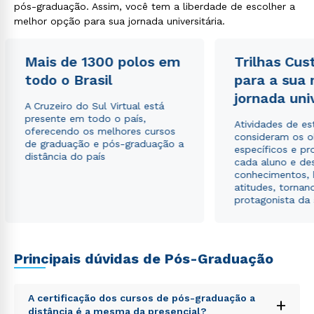
pós-graduação. Assim, você tem a liberdade de escolher a
melhor opção para sua jornada universitária.
Mais de 1300 polos em
Trilhas Cus
Estou de acordo com a
Política de Privacidade.
e
todo o Brasil
autorizo que meus dados sejam utilizados para o
para a sua
envio de conteúdos da Cruzeiro do Sul.
jornada uni
A Cruzeiro do Sul Virtual está
presente em todo o país,
Atividades de e
oferecendo os melhores cursos
consideram os o
de graduação e pós-graduação a
específicos e pro
distância do país
cada aluno e de
conhecimentos, 
atitudes, tornan
protagonista da
Principais dúvidas de Pós-Graduação
A certificação dos cursos de pós-graduação a
+
distância é a mesma da presencial?