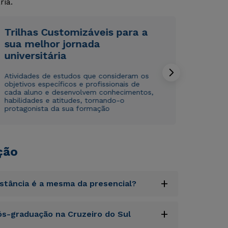
ria.
Trilhas Customizáveis para a
sua melhor jornada
universitária
Rápido e fácil
Rápido e fácil
Atividades de estudos que consideram os
WhatsApp
WhatsApp
objetivos específicos e profissionais de
cada aluno e desenvolvem conhecimentos,
ou
ou
habilidades e atitudes, tornando-o
protagonista da sua formação
ção
Estou de acordo com a
Estou de acordo com a
Política de Privacidade.
Política de Privacidade.
e
e
+
autorizo que meus dados sejam utilizados para o
autorizo que meus dados sejam utilizados para o
istância é a mesma da presencial?
envio de conteúdos da Cruzeiro do Sul.
envio de conteúdos da Cruzeiro do Sul.
uptatem accusantium doloremque laudantium,
+
s-graduação na Cruzeiro do Sul
tatis et quasi architecto beatae vitae dicta
s sit aspernatur aut odit aut fugit, sed quia