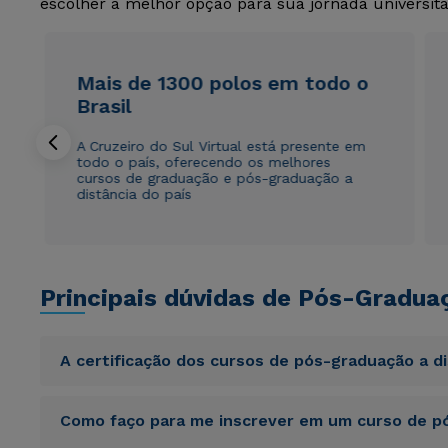
escolher a melhor opção para sua jornada universitá
Mais de 1300 polos em todo o
Brasil
A Cruzeiro do Sul Virtual está presente em
todo o país, oferecendo os melhores
cursos de graduação e pós-graduação a
distância do país
Principais dúvidas de Pós-Gradua
A certificação dos cursos de pós-graduação a d
Sed ut perspiciatis unde omnis iste natus error sit vol
Como faço para me inscrever em um curso de pó
totam rem aperiam, eaque ipsa quae ab illo inventore veri
sunt explicabo. Nemo enim ipsam voluptatem quia volupta