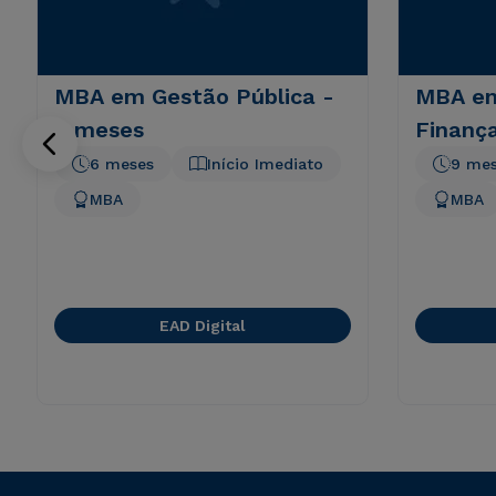
MBA em Gestão Pública -
MBA em
6 meses
Finanç
6 meses
Início Imediato
9 me
MBA
MBA
EAD Digital