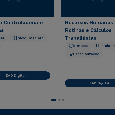
 Controladoria e
Recursos Humanos 
as
Rotinas e Cálculos
Trabalhistas
ses
Início Imediato
9 meses
Início I
Especialização
EAD Digital
EAD Digital