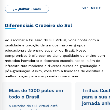
Ver Tudo +
Baixar Ebook
Diferenciais Cruzeiro do Sul
Rápido e fácil
WhatsApp
ou
Ao escolher a Cruzeiro do Sul Virtual, você conta com a
qualidade e tradição de um dos maiores grupos
educacionais de ensino superior do Brasil. Nosso
compromisso é oferecer ao aluno qualidade de ensino com
métodos inovadores e docentes especializados, além de
infraestrutura moderna e diversos cursos de graduação e
pós-graduação. Assim, você tem a liberdade de escolher a
melhor opção para sua jornada universitária.
Estou de acordo com a
Política de Privacidade.
e
autorizo que meus dados sejam utilizados para o
envio de conteúdos da Cruzeiro do Sul.
Mais de 1300 polos em
Trilhas Cus
todo o Brasil
para a sua
jornada uni
A Cruzeiro do Sul Virtual está