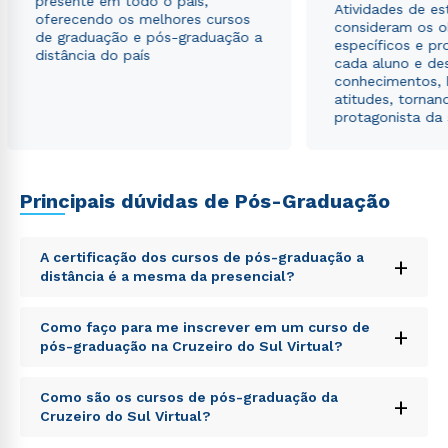
presente em todo o país,
Atividades de e
oferecendo os melhores cursos
consideram os o
de graduação e pós-graduação a
específicos e pro
distância do país
cada aluno e de
conhecimentos, 
atitudes, tornan
protagonista da
Principais dúvidas de Pós-Graduação
A certificação dos cursos de pós-graduação a
+
distância é a mesma da presencial?
Sed ut perspiciatis unde omnis iste natus error sit
Como faço para me inscrever em um curso de
+
voluptatem accusantium doloremque laudantium,
pós-graduação na Cruzeiro do Sul Virtual?
totam rem aperiam, eaque ipsa quae ab illo inventore
veritatis et quasi architecto beatae vitae dicta sunt
Sed ut perspiciatis unde omnis iste natus error sit
explicabo. Nemo enim ipsam voluptatem quia
Como são os cursos de pós-graduação da
+
voluptatem accusantium doloremque laudantium,
voluptas sit aspernatur aut odit aut fugit, sed quia
Cruzeiro do Sul Virtual?
totam rem aperiam, eaque ipsa quae ab illo inventore
consequuntur magni dolores eos qui ratione
veritatis et quasi architecto beatae vitae dicta sunt