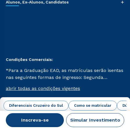
+
Alunos, Ex-Alunos, Candidatos
Condições Comerciais:
*Para a Graduação EAD, as matrículas serão isentas
nas seguintes formas de ingresso: Segunda
Graduação, Segunda Graduação 2.0 e Transferência.
abrir todas as condições vigentes
Já para as demais, a taxa de matrícula será de R$
49. *Para a Pós-graduação EAD, as ofertas
mencionadas são referentes aos cursos: Ensino
Diferenciais Cruzeiro do Sul
Como se matricular
Dúv
Campus Virtual Cruzeiro do Sul Educacional © 2026 -
Religioso, Geografia para a Docência e Metodologia
Todos os direitos reservados.
do Ensino de História: Questões Atuais.
Inscreva-se
Simular Investimento
CNPJ: 62.984.091/0001-02