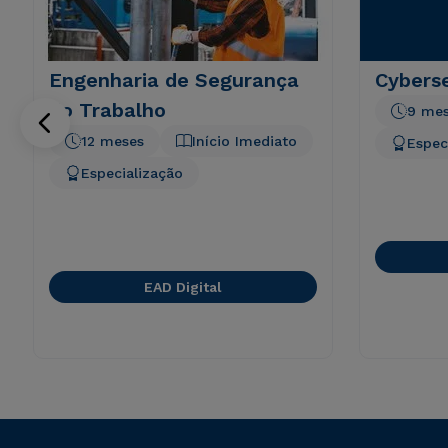
Engenharia de Segurança
Cyberse
do Trabalho
9 me
12 meses
Início Imediato
Espec
Especialização
EAD Digital