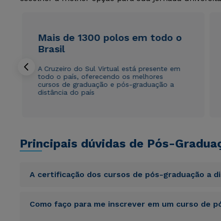
Mais de 1300 polos em todo o
Brasil
A Cruzeiro do Sul Virtual está presente em
todo o país, oferecendo os melhores
cursos de graduação e pós-graduação a
distância do país
Principais dúvidas de Pós-Gradua
A certificação dos cursos de pós-graduação a d
Sed ut perspiciatis unde omnis iste natus error sit vol
Como faço para me inscrever em um curso de pó
totam rem aperiam, eaque ipsa quae ab illo inventore veri
sunt explicabo. Nemo enim ipsam voluptatem quia volupta