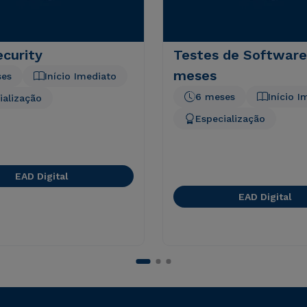
curity
Testes de Software
meses
ses
Início Imediato
6 meses
Início I
ialização
Especialização
EAD Digital
EAD Digital