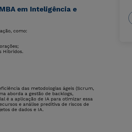
MBA em Inteligência e
vação, como:
orações;
 Híbridos.
eficiência das metodologias ágeis (Scrum,
rama aborda a gestão de backlogs,
al é a aplicação de IA para otimizar essa
ecursos e análise preditiva de riscos de
etos de dados e IA.