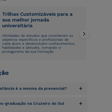
Rápido e fácil
Rápido e fácil
WhatsApp
WhatsApp
ou
ou
Trilhas Customizáveis para a
sua melhor jornada
universitária
Atividades de estudos que consideram os
objetivos específicos e profissionais de
cada aluno e desenvolvem conhecimentos,
habilidades e atitudes, tornando-o
protagonista da sua formação
Estou de acordo com a
Estou de acordo com a
Política de Privacidade.
Política de Privacidade.
e
e
autorizo que meus dados sejam utilizados para o
autorizo que meus dados sejam utilizados para o
envio de conteúdos da Cruzeiro do Sul.
envio de conteúdos da Cruzeiro do Sul.
ção
+
istância é a mesma da presencial?
uptatem accusantium doloremque laudantium,
+
s-graduação na Cruzeiro do Sul
tatis et quasi architecto beatae vitae dicta
s sit aspernatur aut odit aut fugit, sed quia