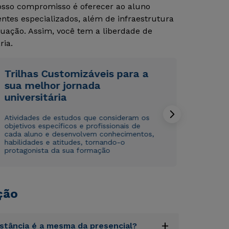
Nosso compromisso é oferecer ao aluno
tes especializados, além de infraestrutura
uação. Assim, você tem a liberdade de
ria.
Trilhas Customizáveis para a
sua melhor jornada
Rápido e fácil
Rápido e fácil
universitária
WhatsApp
WhatsApp
ou
ou
Atividades de estudos que consideram os
objetivos específicos e profissionais de
cada aluno e desenvolvem conhecimentos,
habilidades e atitudes, tornando-o
protagonista da sua formação
ção
Estou de acordo com a
Estou de acordo com a
Política de Privacidade.
Política de Privacidade.
e
e
autorizo que meus dados sejam utilizados para o
autorizo que meus dados sejam utilizados para o
envio de conteúdos da Cruzeiro do Sul.
envio de conteúdos da Cruzeiro do Sul.
+
istância é a mesma da presencial?