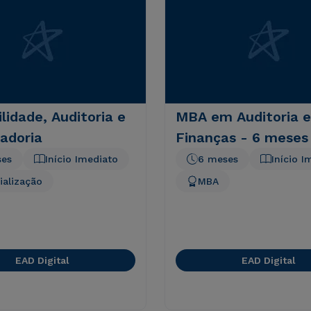
lidade, Auditoria e
MBA em Auditoria e
adoria
Finanças - 6 meses
ses
Início Imediato
6 meses
Início I
ialização
MBA
EAD Digital
EAD Digital