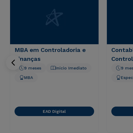
MBA em Controladoria e
Contabi
Finanças
Control
9 meses
Início Imediato
9 me
MBA
Espec
EAD Digital