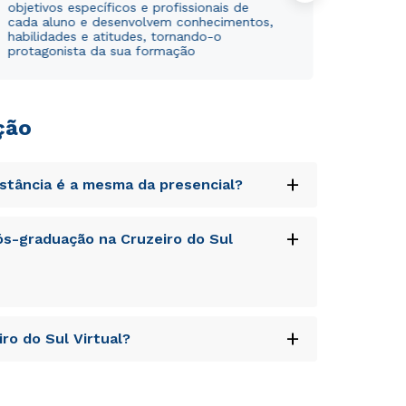
objetivos específicos e profissionais de
cada aluno e desenvolvem conhecimentos,
habilidades e atitudes, tornando-o
protagonista da sua formação
ção
+
istância é a mesma da presencial?
uptatem accusantium doloremque laudantium,
+
s-graduação na Cruzeiro do Sul
tatis et quasi architecto beatae vitae dicta
s sit aspernatur aut odit aut fugit, sed quia
sequi nesciunt.
Rápido e fácil
Rápido e fácil
uptatem accusantium doloremque laudantium,
WhatsApp
WhatsApp
+
ro do Sul Virtual?
tatis et quasi architecto beatae vitae dicta
ou
ou
s sit aspernatur aut odit aut fugit, sed quia
sequi nesciunt.
uptatem accusantium doloremque laudantium,
tatis et quasi architecto beatae vitae dicta