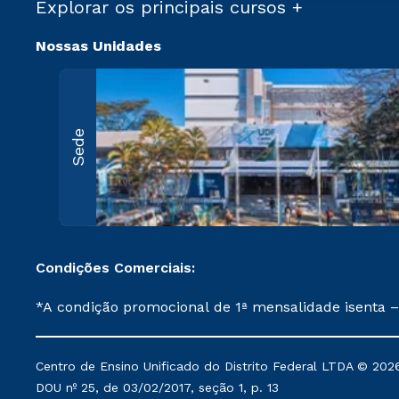
Explorar os principais cursos +
Nossas Unidades
Sede
Condições Comerciais:
*A condição promocional de 1ª mensalidade isenta –
on-line ou agendada, que ofertam bolsas de até 50
cancelado ou trancado sua matrícula em uma das Ins
Centro de Ensino Unificado do Distrito Federal LTDA © 2026
de Medicina, e também para matriculados via FIES
DOU nº 25, de 03/02/2017, seção 1, p. 13
Instituição. **Semipresencial é um formato do Ensino a Distância. ***Descontos comerciais oferecidos serão mantidos conforme negociação. Descontos