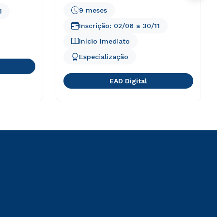
9 meses
1
Inscrição:
02/06
a
30/11
Início Imediato
Especialização
EAD Digital