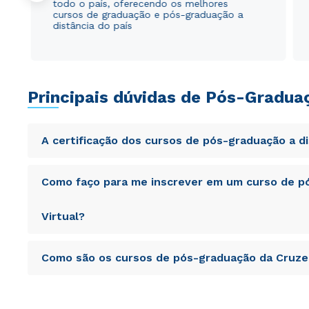
todo o país, oferecendo os melhores
cursos de graduação e pós-graduação a
distância do país
Principais dúvidas de Pós-Gradua
A certificação dos cursos de pós-graduação a d
Sed ut perspiciatis unde omnis iste natus error sit vol
Como faço para me inscrever em um curso de pó
totam rem aperiam, eaque ipsa quae ab illo inventore veri
sunt explicabo. Nemo enim ipsam voluptatem quia volupta
consequuntur magni dolores eos qui ratione voluptatem 
Virtual?
Sed ut perspiciatis unde omnis iste natus error sit vol
Como são os cursos de pós-graduação da Cruzei
totam rem aperiam, eaque ipsa quae ab illo inventore veri
sunt explicabo. Nemo enim ipsam voluptatem quia volupta
consequuntur magni dolores eos qui ratione voluptatem 
Sed ut perspiciatis unde omnis iste natus error sit vol
totam rem aperiam, eaque ipsa quae ab illo inventore veri