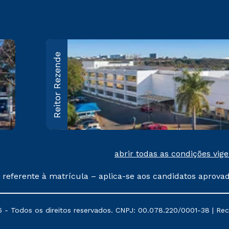
Sede
Reitor Rezende
SEP/SUL EQ704/904 Conj.A
Brasília – DF CEP: 70390-045
Saiba mais
abrir todas as condições vig
 referente à matrícula – aplica-se aos candidatos aprova
% de desconto, ambos ingressantes no semestre vigente, 
tituições da Cruzeiro do Sul Educacional, no período de
 - Todos os direitos reservados. CNPJ: 00.078.220/0001-38 | Recre
, Prouni e outros programas governamentais, e não se 