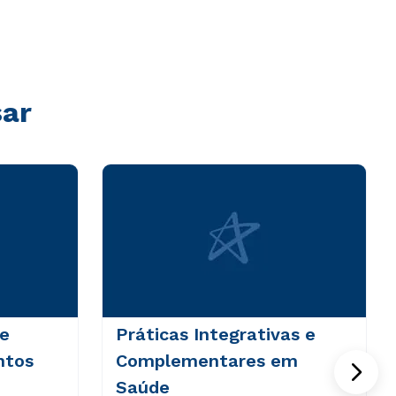
sar
 e
Práticas Integrativas e
ntos
Complementares em
Saúde