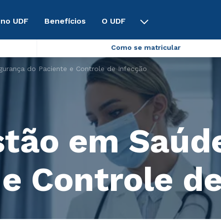
 no UDF
Benefícios
O UDF
Como se matricular
rança do Paciente e Controle de Infecção
tão em Saúde
 e Controle d