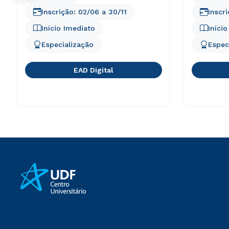
Inscrição:
02/06
a
30/11
Inscr
Início Imediato
Iníci
Especialização
Espec
EAD Digital