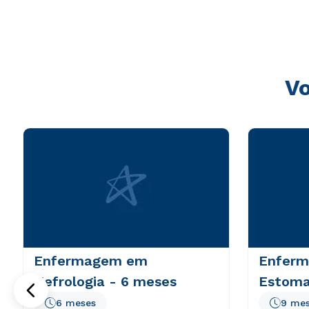
sunt explicabo. Nemo enim ipsam voluptatem quia volupta
consequuntur magni dolores eos qui ratione voluptatem 
Vo
Enfermagem em
Enfer
Nefrologia - 6 meses
Estoma
6 meses
9 me