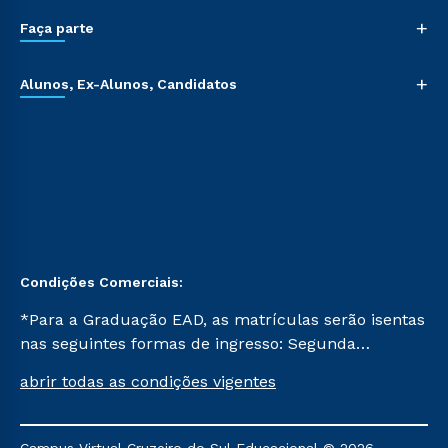
+
Faça parte
+
Alunos, Ex-Alunos, Candidatos
Condições Comerciais:
*Para a Graduação EAD, as matrículas serão isentas
nas seguintes formas de ingresso: Segunda
Graduação, Segunda Graduação 2.0 e Transferência.
abrir todas as condições vigentes
Já para as demais, a taxa de matrícula será de R$
49. *Para a Pós-graduação EAD, as ofertas
mencionadas são referentes aos cursos: Ensino