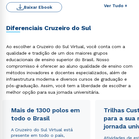
Ver Tudo +
Baixar Ebook
Diferenciais Cruzeiro do Sul
Ao escolher a Cruzeiro do Sul Virtual, você conta com a
qualidade e tradição de um dos maiores grupos
educacionais de ensino superior do Brasil. Nosso
compromisso é oferecer ao aluno qualidade de ensino com
métodos inovadores e docentes especializados, além de
Rápido e fácil
WhatsApp
infraestrutura moderna e diversos cursos de graduação e
pós-graduação. Assim, você tem a liberdade de escolher a
ou
melhor opção para sua jornada universitária.
Mais de 1300 polos em
Trilhas Cus
todo o Brasil
para a sua
jornada uni
A Cruzeiro do Sul Virtual está
Estou de acordo com a
Política de Privacidade.
e
presente em todo o país,
Atividades de e