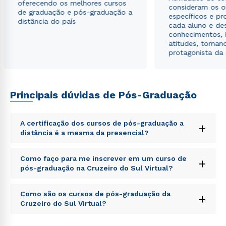
autorizo que meus dados sejam utilizados para o
oferecendo os melhores cursos
consideram os o
envio de conteúdos da Cruzeiro do Sul.
de graduação e pós-graduação a
específicos e pro
distância do país
cada aluno e de
conhecimentos, 
atitudes, tornan
protagonista da
Principais dúvidas de Pós-Graduação
A certificação dos cursos de pós-graduação a
+
distância é a mesma da presencial?
Sed ut perspiciatis unde omnis iste natus error sit
Como faço para me inscrever em um curso de
+
voluptatem accusantium doloremque laudantium,
pós-graduação na Cruzeiro do Sul Virtual?
totam rem aperiam, eaque ipsa quae ab illo inventore
veritatis et quasi architecto beatae vitae dicta sunt
Sed ut perspiciatis unde omnis iste natus error sit
explicabo. Nemo enim ipsam voluptatem quia
Como são os cursos de pós-graduação da
+
voluptatem accusantium doloremque laudantium,
voluptas sit aspernatur aut odit aut fugit, sed quia
Cruzeiro do Sul Virtual?
totam rem aperiam, eaque ipsa quae ab illo inventore
consequuntur magni dolores eos qui ratione
veritatis et quasi architecto beatae vitae dicta sunt
voluptatem sequi nesciunt.
Sed ut perspiciatis unde omnis iste natus error sit