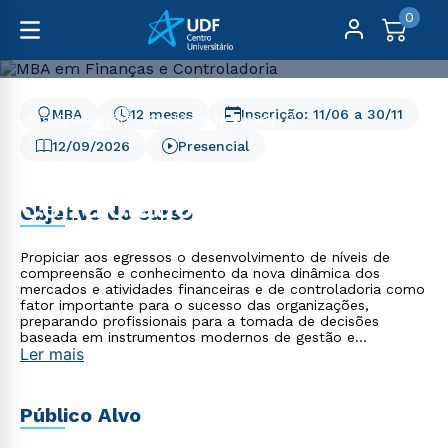
0
MBA
12 meses
Inscrição:
11/06
a
30/11
Pós-Graduação
Gestão e Negócios
MBA em Finanças e Controladoria
12/09/2026
Presencial
MBA em Finanças e
Controladoria
Objetivo do curso
Propiciar aos egressos o desenvolvimento de níveis de
compreensão e conhecimento da nova dinâmica dos
mercados e atividades financeiras e de controladoria como
fator importante para o sucesso das organizações,
preparando profissionais para a tomada de decisões
baseada em instrumentos modernos de gestão e
Ler mais
consultoria financeira e de controladoria, especificamente:
Habilitar profissionais para conhecer novos mecanismos e
instrumentos de gestão financeira e de controladoria;
Preparar profissionais para analisar, diagnosticar e intervir
Público Alvo
com sucesso nos processos financeiros; Capacitar
profissionais para altos desempenhos em controles