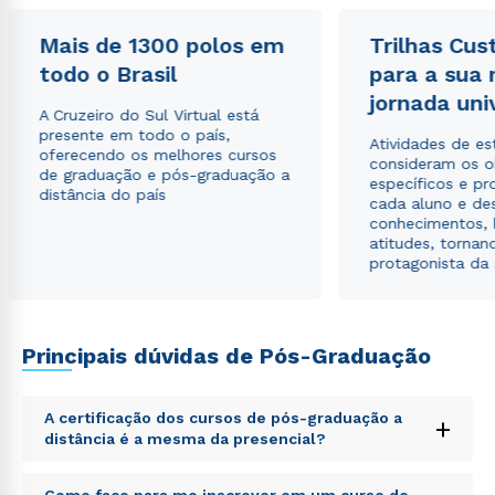
Mais de 1300 polos em
Trilhas Cus
todo o Brasil
para a sua
jornada uni
A Cruzeiro do Sul Virtual está
presente em todo o país,
Atividades de e
oferecendo os melhores cursos
consideram os o
de graduação e pós-graduação a
específicos e pro
distância do país
cada aluno e de
conhecimentos, 
atitudes, tornan
protagonista da
Principais dúvidas de Pós-Graduação
A certificação dos cursos de pós-graduação a
+
Rápido e fácil
distância é a mesma da presencial?
WhatsApp
ou
Sed ut perspiciatis unde omnis iste natus error sit