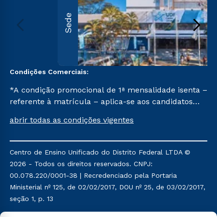
Sede
Condições Comerciais:
*A condição promocional de 1ª mensalidade isenta –
referente à matrícula – aplica-se aos candidatos
aprovados em todas as formas de ingresso, exceto
abrir todas as condições vigentes
na prova on-line ou agendada, que ofertam bolsas
de até 50% de desconto, ambos ingressantes no
semestre vigente, que ainda não tenham efetivado
Centro de Ensino Unificado do Distrito Federal LTDA ©
e/ou não tenham cancelado ou trancado sua
2026 - Todos os direitos reservados. CNPJ:
matrícula em uma das Instituições da Cruzeiro do
00.078.220/0001-38 | Recredenciado pela Portaria
Sul Educacional, no período de um ano. Tais
Ministerial nº 125, de 02/02/2017, DOU nº 25, de 03/02/2017,
condições não se aplicam aos cursos de Medicina, e
seção 1, p. 13
também para matriculados via FIES, Prouni e