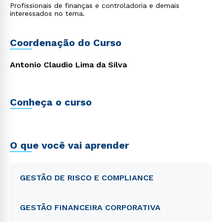
financeiros e de resultados; Prover os egressos de
Profissionais de finanças e controladoria e demais
conhecimentos sobre o papel da controladoria como
interessados no tema.
função garantidora da eficácia organizacional; Capacitar
egressos para interpretar a realidade econômica e
financeira e suas variáveis intervenientes, no contexto
organizacional ou na sociedade; Preparar egressos para
Coordenação do Curso
identificar, equacionar e avaliar oportunidades de negócios.
Antonio Claudio Lima da Silva
Conheça o curso
O que você vai aprender
GESTÃO DE RISCO E COMPLIANCE
GESTÃO FINANCEIRA CORPORATIVA